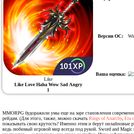
Версии ОС:
Wi
Ваша оценка:
Like
Like
Love
Haha
Wow
Sad
Angry
1
MMORPG будоражили умы еще на заре становления современной 
рейдам. (Для этого, также, можно скачать
Rings of Anarchy
,
Era o
показывать свою крутость? Именно этим и берут онлайновые 
ведь любимый игровой мир всегда под рукой. Sword and Magic 