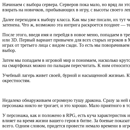
Начинаем с выбора сервера. Серверов пока мало, но вряд ли это
взирать на новичков, прибывающих в игру, с высоты своего лев
Далее переходим к выбору класса. Как мы уже писали, их тут ч
затенена. Что ж, возможно эта интрига раскроется позднее — т
После этого, введя имя и перейдя в новое меню, попадаем в тр
или 3D. Первый вариант привычен для всех старых игроков в M
играх от третьего лица с видом сзади. То есть мы поворачива
выбор.
Затем мы попадаем в игровой мир и понимаем, насколько кру
на смартфонах можно по пальцам пересчитать. К ним относится
Учебный лагерь живет своей, бурной и насыщенной жизнью. Кто
окрестностям.
Недалеко обнаруживаем огромную тушу дракона. Сразу за ней н
персонажа никто не трогает, и это хорошо. Мало приятного в т
У персонажа, как и положено в RPG, есть куча характеристик 
влияет на время жизни вашего героя в битве. За боевые пока
всего. Одним словом, придется провести немало времени в игре