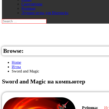
Симуляторы
Ролевые
Лучшие игры для Bluestacks
Browse:
Home
Игры
Sword and Magic
Sword and Magic на компьютер
Рубрика:
Иг