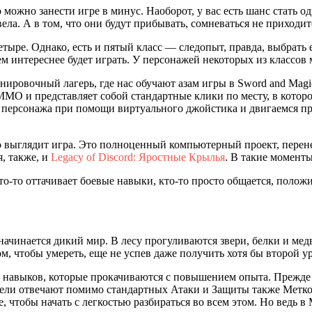
 можно занести игре в минус. Наоборот, у вас есть шанс стать о
ела. А в том, что они будут прибывать, сомневаться не приходит
етыре. Однако, есть и пятый класс — следопыт, правда, выбрать 
ем интереснее будет играть. У персонажей некоторых из классов
енировочный лагерь, где нас обучают азам игры в Sword and Magi
MO и представляет собой стандартные клики по месту, в которо
ем персонажа при помощи виртуального джойстика и двигаемся пр
то выглядит игра. Это полноценный компьютерный проект, пере
, также, и
Legacy of Discord: Яростные Крылья
. В такие момент
-то оттачивает боевые навыки, кто-то просто общается, положи
ачинается дикий мир. В лесу прогуливаются звери, белки и мед
ом, чтобы умереть, еще не успев даже получить хотя бы второй у
и навыков, которые прокачиваются с повышением опыта. Прежде 
затели отвечают помимо стандартных Атаки и Защиты также Метк
, чтобы начать с легкостью разбираться во всем этом. Но ведь в