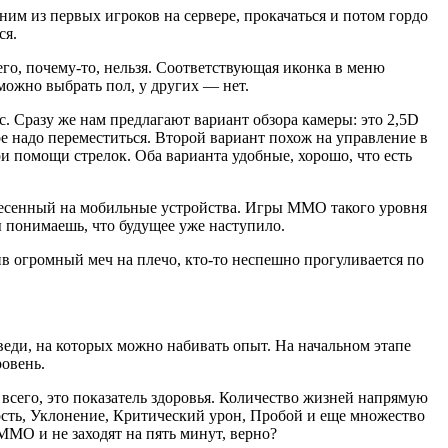
дним из первых игроков на сервере, прокачаться и потом гордо
ся.
его, почему-то, нельзя. Соответствующая иконка в меню
 можно выбрать пол, у других — нет.
c. Сразу же нам предлагают вариант обзора камеры: это 2,5D
е надо переместиться. Второй вариант похож на управление в
и помощи стрелок. Оба варианта удобные, хорошо, что есть
несенный на мобильные устройства. Игры MMO такого уровня
ы понимаешь, что будущее уже наступило.
в огромный меч на плечо, кто-то неспешно прогуливается по
веди, на которых можно набивать опыт. На начальном этапе
ровень.
всего, это показатель здоровья. Количество жизней напрямую
ость, Уклонение, Критический урон, Пробой и еще множество
 MMO и не заходят на пять минут, верно?