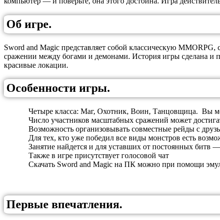
компьютер — и поверьте, она этого достойна. Игра действител
Об игре.
Sword and Magic представляет собой классическую MMORPG, с
сражении между богами и демонами. История игры сделана и 
красивые локации.
Особенности игры.
Четыре класса: Маг, Охотник, Воин, Танцовщица. Вы мо
Число участников масштабных сражений может достигат
Возможность организовывать совместные рейды с друзь
Для тех, кто уже победил все виды монстров есть возмож
Занятие найдется и для уставших от постоянных битв — 
Также в игре присутствует голосовой чат
Скачать Sword and Magic на ПК можно при помощи эмуля
Первые впечатления.