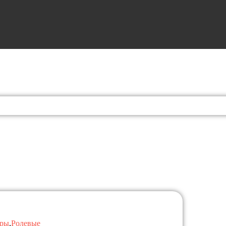
ры
,
Ролевые