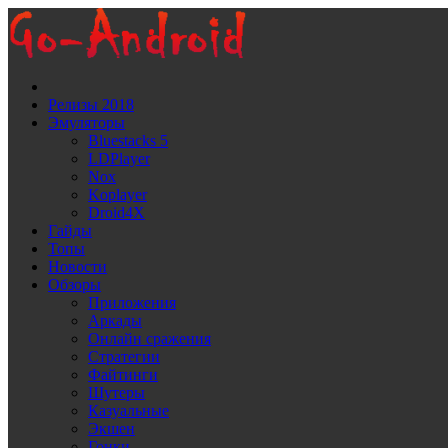
Релизы 2018
Эмуляторы
Bluestacks 5
LDPlayer
Noх
Koplayer
Droid4X
Гайды
Топы
Новости
Обзоры
Приложения
Аркады
Онлайн сражения
Стратегии
Файтинги
Шутеры
Казуальные
Экшен
Гонки