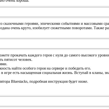
ьно очень хороша.
о сказочными героями, эпическими событиями и массовыми сраж
подана очень круто, изобилует сюжетными поворотами. Также р
жете прокачать каждого героя с нуля до самого высокого уровня
ь пятисот человек.
ями.
ность найти особого героя на сервере и победить его.
в игре есть насыщенная социальная жизнь. Вступай в кланы, зна
тора Bluestacks, подробная инструкция будет ниже.