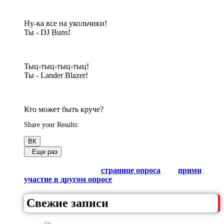
Ну-ка все на укольчики!
Ты - DJ Buns!
Тыц-тыц-тыц-тыц!
Ты - Lander Blazer!
Кто может быть круче?
Share your Results:
ВК
Еще раз
Обсуди результаты в комментариях с другими
любителями Гачи на
странице опроса
или
прими
участие в другом опросе
из списка.
Свежие записи