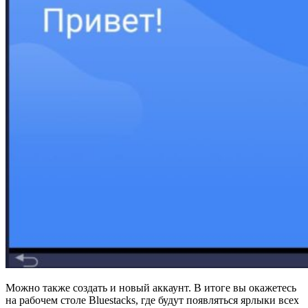
Можно также создать и новый аккаунт. В итоге вы окажетесь
на рабочем столе Bluestacks, где будут появляться ярлыки всех