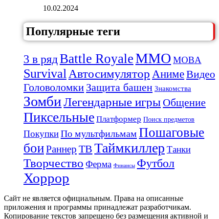
10.02.2024
Популярные теги
MMO
Battle Royale
3 в ряд
MOBA
Survival
Автосимулятор
Аниме
Видео
Защита башен
Головоломки
Знакомства
Зомби
Легендарные игры
Общение
Пиксельные
Платформер
Поиск предметов
Пошаговые
По мультфильмам
Покупки
Таймкиллер
бои
Раннер
ТВ
Танки
Творчество
Футбол
Ферма
Финансы
Хоррор
Сайт не является официальным. Права на описанные
приложения и программы принадлежат разработчикам.
Копирование текстов запрещено без размещения активной и