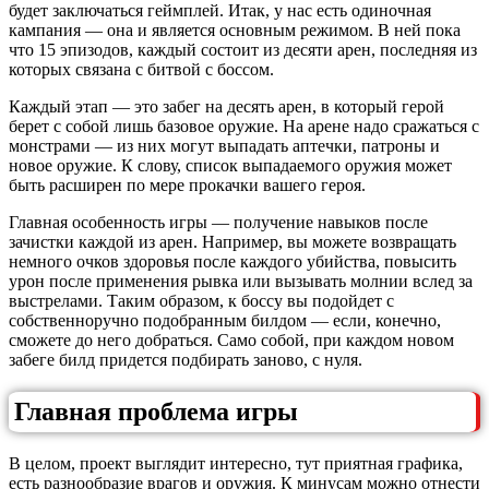
будет заключаться геймплей. Итак, у нас есть одиночная
кампания — она и является основным режимом. В ней пока
что 15 эпизодов, каждый состоит из десяти арен, последняя из
которых связана с битвой с боссом.
Каждый этап — это забег на десять арен, в который герой
берет с собой лишь базовое оружие. На арене надо сражаться с
монстрами — из них могут выпадать аптечки, патроны и
новое оружие. К слову, список выпадаемого оружия может
быть расширен по мере прокачки вашего героя.
Главная особенность игры — получение навыков после
зачистки каждой из арен. Например, вы можете возвращать
немного очков здоровья после каждого убийства, повысить
урон после применения рывка или вызывать молнии вслед за
выстрелами. Таким образом, к боссу вы подойдет с
собственноручно подобранным билдом — если, конечно,
сможете до него добраться. Само собой, при каждом новом
забеге билд придется подбирать заново, с нуля.
Главная проблема игры
В целом, проект выглядит интересно, тут приятная графика,
есть разнообразие врагов и оружия. К минусам можно отнести