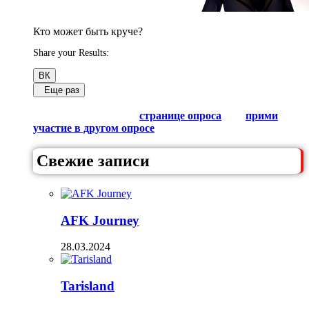
Кто может быть круче?
Share your Results:
ВК
Еще раз
Обсуди результаты в комментариях с другими
любителями Гачи на
странице опроса
или
прими
участие в другом опросе
из списка.
Свежие записи
AFK Journey
28.03.2024
Tarisland