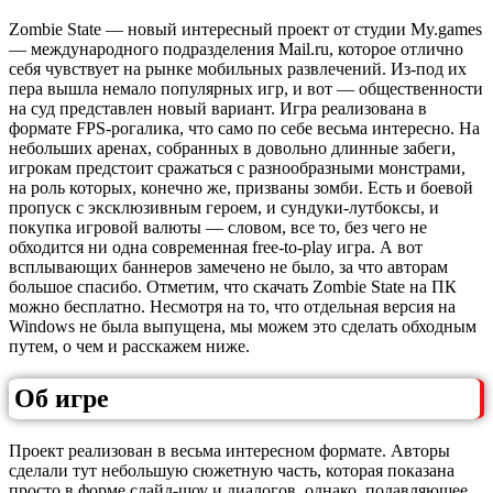
Zombie State — новый интересный проект от студии My.games
— международного подразделения Mail.ru, которое отлично
себя чувствует на рынке мобильных развлечений. Из-под их
пера вышла немало популярных игр, и вот — общественности
на суд представлен новый вариант. Игра реализована в
формате FPS-рогалика, что само по себе весьма интересно. На
небольших аренах, собранных в довольно длинные забеги,
игрокам предстоит сражаться с разнообразными монстрами,
на роль которых, конечно же, призваны зомби. Есть и боевой
пропуск с эксклюзивным героем, и сундуки-лутбоксы, и
покупка игровой валюты — словом, все то, без чего не
обходится ни одна современная free-to-play игра. А вот
всплывающих баннеров замечено не было, за что авторам
большое спасибо. Отметим, что скачать Zombie State на ПК
можно бесплатно. Несмотря на то, что отдельная версия на
Windows не была выпущена, мы можем это сделать обходным
путем, о чем и расскажем ниже.
Об игре
Проект реализован в весьма интересном формате. Авторы
сделали тут небольшую сюжетную часть, которая показана
просто в форме слайд-шоу и диалогов, однако, подавляющее