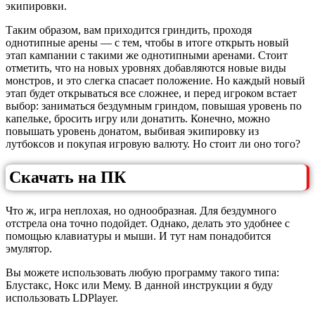
экипировки.
Таким образом, вам приходится гриндить, проходя
однотипные арены — с тем, чтобы в итоге открыть новый
этап кампании с такими же однотипными аренами. Стоит
отметить, что на новых уровнях добавляются новые виды
монстров, и это слегка спасает положение. Но каждый новый
этап будет открываться все сложнее, и перед игроком встает
выбор: заниматься бездумным гриндом, повышая уровень по
капельке, бросить игру или донатить. Конечно, можно
повышать уровень донатом, выбивая экипировку из
лутбоксов и покупая игровую валюту. Но стоит ли оно того?
Скачать на ПК
Что ж, игра неплохая, но однообразная. Для бездумного
отстрела она точно подойдет. Однако, делать это удобнее с
помощью клавиатуры и мыши. И тут нам понадобится
эмулятор.
Вы можете использовать любую программу такого типа:
Блустакс, Нокс или Мему. В данной инструкции я буду
использовать LDPlayer.