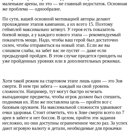
маленькие арены, но это — не главный недостаток. Основная
же проблема — однообразие.
По сути, вашей основной мотивацией авторы делают
прохождение этапов кампании, а их всего 15. Поэтому
геймплей максимально затянут. У героя есть показатель
боевой мощи, а у каждого нового этапа — рекомендуемый
показатель мощи. Надо, чтобы ваш герой был достаточно
силен, чтобы отправиться на новый этап. Если же вы
слишком слабы, на забег вас не пустят — даже если
предыдущий пройден. В этом случае придется гриндить на
уже пройденных уровнях или в дополнительных режимах.
Хотя такой режим на стартовом этапе лишь один — это Зов
смерти. В нем три забега — каждый на свой уровень
сложности. Например, тут могут быстро исчезать
выпадающие предметы, чтобы игрок должен был спешить,
поднимая их. Или же поставлена цель — пройти все с
базовым оружием. На максимальной сложности удваивают
очки здоровья. Стоит отметить, что в Зове смерти всего по 7
арен в забеге и нет боссов. В целом, пройти эти задания
несложно, но они доступны ограниченное число раз. За успех
дают игровую валюту и детали, необходимые для прокачки