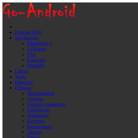
Релизы 2018
Эмуляторы
Bluestacks 5
LDPlayer
Noх
Koplayer
Droid4X
Гайды
Топы
Новости
Обзоры
Приложения
Аркады
Онлайн сражения
Стратегии
Файтинги
Шутеры
Казуальные
Экшен
Гонки