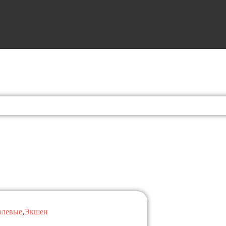
олевые
,
Экшен