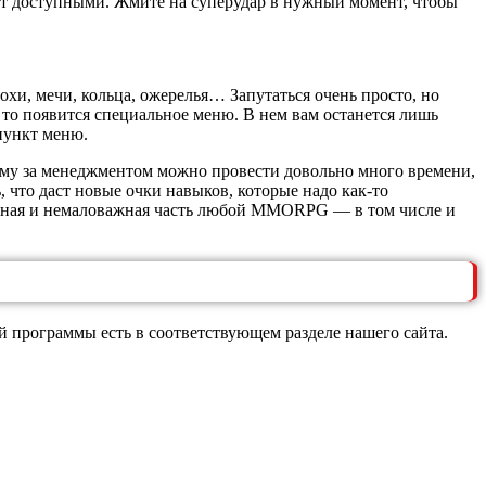
анут доступными. Жмите на суперудар в нужный момент, чтобы
и, мечи, кольца, ожерелья… Запутаться очень просто, но
 то появится специальное меню. В нем вам останется лишь
пункт меню.
тому за менеджментом можно провести довольно много времени,
, что даст новые очки навыков, которые надо как-то
льная и немаловажная часть любой MMORPG — в том числе и
й программы есть в соответствующем разделе нашего сайта.