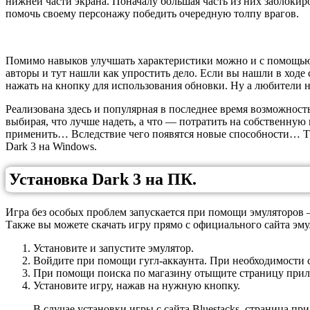
нижней части экрана. Поначалу большая часть из них заблокир
помочь своему персонажу победить очередную толпу врагов.
Помимо навыков улучшать характеристики можно и с помощью э
авторы и тут нашли как упростить дело. Если вы нашли в ходе
нажать на кнопку для использования обновки. Ну а любители 
Реализована здесь и популярная в последнее время возможнос
выбирая, что лучше надеть, а что — потратить на собственную 
применить… Вследствие чего появятся новые способности… Т
Dark 3 на Windows.
Установка Dark 3 на ПК.
Игра без особых проблем запускается при помощи эмуляторов —
Также вы можете скачать игру прямо с официального сайта эм
Установите и запустите эмулятор.
Войдите при помощи гугл-аккаунта. При необходимости 
При помощи поиска по магазину отыщите страницу прило
Установите игру, нажав на нужную кнопку.
В случае установки игры с сайта Bluestacks, страница п