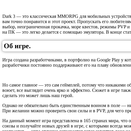
Dark 3 — это классическая MMORPG для мобильных устройств, 
вам точно понравится и этот проект. Пропускать его любителям
выбор, неограниченная прокачка, море квестов, режимы PVP и 
на ПК — это легко делается с помощью эмулятора. В конце ста
Об игре.
Игра создана разработчиками, в портфолио на Google Play у к
разработчики постоянно поддерживают его на плаву обновлени
Но самое главное — это сам геймплей, потому что никакими об
воюет, все выглядит очень ярко и эффектно. Сюжет в игре так
сделать это может лишь наш герой.
Однако не обязательно быть единственным воином в поле — ник
При желании можно проверить свои силы и в PVP, для чего пре
На данный момент игра представлена в 165 странах мира, что 
союзы и получайте новых друзей в игре, с которыми всегда мож