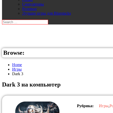
Симуляторы
Ролевые
Лучшие игры для Bluestacks
Browse:
Home
Игры
Dark 3
Dark 3 на компьютер
Рубрика:
Игры
,
Р