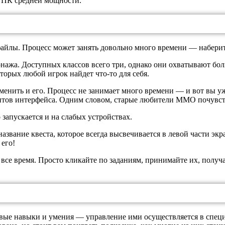
а ПК средней мощности.
айлы. Процесс может занять довольно много времени — наберите
онажа. Доступных классов всего три, однако они охватывают бо
торых любой игрок найдет что-то для себя.
енить и его. Процесс не занимает много времени — и вот вы уже
ментов интерфейса. Одним словом, старые любители ММО почувств
 запускается и на слабых устройствах.
азвание квеста, которое всегда высвечивается в левой части экр
 его!
 все время. Просто кликайте по заданиям, принимайте их, получ
новые навыки и умения — управление ими осуществляется в спе