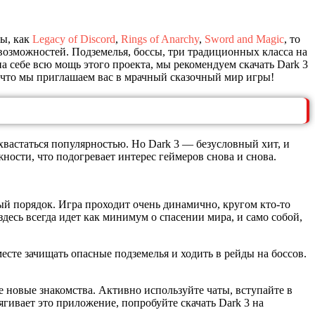
ры, как
Legacy of Discord
,
Rings of Anarchy
,
Sword and Magic
, то
х возможностей. Подземелья, боссы, три традиционных класса на
 себе всю мощь этого проекта, мы рекомендуем скачать Dark 3
а что мы приглашаем вас в мрачный сказочный мир игры!
охвастаться популярностью. Но Dark 3 — безусловный хит, и
ости, что подогревает интерес геймеров снова и снова.
ый порядок. Игра проходит очень динамично, кругом кто-то
десь всегда идет как минимум о спасении мира, и само собой,
сте зачищать опасные подземелья и ходить в рейды на боссов.
е новые знакомства. Активно используйте чаты, вступайте в
ягивает это приложение, попробуйте скачать Dark 3 на