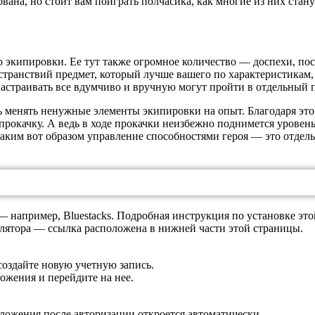
ована, но стоит вам поиграть полчасика, как многие из них ст
кипировки. Ее тут также огромное количество — доспехи, посох
 странствий предмет, который лучше вашего по характеристикам,
настраивать все вдумчиво и вручную могут пройти в отдельный 
ть менять ненужные элементы экипировки на опыт. Благодаря э
прокачку. А ведь в ходе прокачки неизбежно поднимется уровень
аким вот образом управление способностями героя — это отде
 например, Bluestacks. Подробная инструкция по установке это
улятора — ссылка расположена в нижней части этой страницы.
создайте новую учетную запись.
жения и перейдите на нее.
риложения после авторизации откроется автоматически.