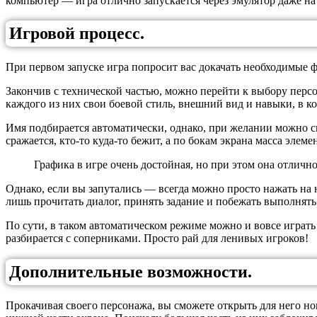
компьютер — игра отлично запускается через эмулятор даже н
Игровой процесс.
При первом запуске игра попросит вас докачать необходимые ф
Закончив с технической частью, можно перейти к выбору перс
каждого из них свои боевой стиль, внешний вид и навыки, в ко
Имя подбирается автоматически, однако, при желании можно см
сражается, кто-то куда-то бежит, а по бокам экрана масса эле
Графика в игре очень достойная, но при этом она отлично
Однако, если вы запутались — всегда можно просто нажать на н
лишь прочитать диалог, принять задание и побежать выполнять
По сути, в таком автоматическом режиме можно и вовсе играть
разбирается с соперниками. Просто рай для ленивых игроков!
Дополнительные возможности.
Прокачивая своего персонажа, вы сможете открыть для него 