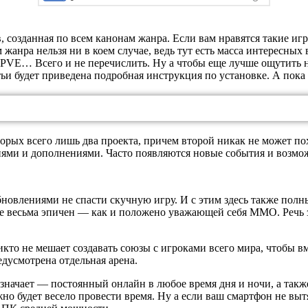
созданная по всем канонам жанра. Если вам нравятся такие иг
 жанра нельзя ни в коем случае, ведь тут есть масса интересны
PVE… Всего и не перечислить. Ну а чтобы еще лучше ощутить на
тьи будет приведена подробная инструкция по установке. А пок
оторых всего лишь два проекта, причем второй никак не может п
ями и дополнениями. Часто появляются новые события и возможн
новлениями не спасти скучную игру. И с этим здесь также полн
же весьма эпичен — как и положено уважающей себя MMO. Речь з
то не мешает создавать союзы с игроками всего мира, чтобы вме
дусмотрена отдельная арена.
означает — постоянный онлайн в любое время дня и ночи, а такж
но будет весело провести время. Ну а если ваш смартфон не выт