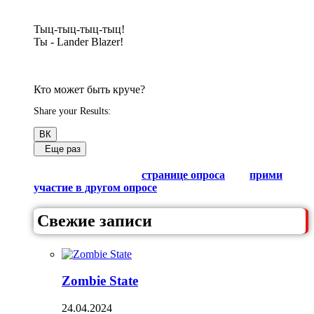
Тыц-тыц-тыц-тыц!
Ты - Lander Blazer!
Кто может быть круче?
Share your Results:
ВК
Еще раз
Обсуди результаты в комментариях с другими
любителями Гачи на
странице опроса
или
прими
участие в другом опросе
из списка.
Свежие записи
Zombie State
24.04.2024