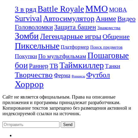
MMO
Battle Royale
3 в ряд
MOBA
Survival
Автосимулятор
Аниме
Видео
Защита башен
Головоломки
Знакомства
Зомби
Легендарные игры
Общение
Пиксельные
Платформер
Поиск предметов
Пошаговые
По мультфильмам
Покупки
Таймкиллер
бои
Раннер
ТВ
Танки
Творчество
Футбол
Ферма
Финансы
Хоррор
Сайт не является официальным. Права на описанные
приложения и программы принадлежат разработчикам.
Копирование текстов запрещено без размещения активной и
индексируемой ссылки на источник.
Send