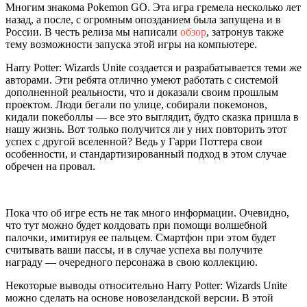
Многим знакома Pokemon GO. Эта игра гремела несколько лет
назад, а после, с огромным опозданием была запущена и в
России. В честь релиза мы написали
обзор
, затронув также
тему возможности запуска этой игры на компьютере.
Harry Potter: Wizards Unite создается и разрабатывается теми же
авторами. Эти ребята отлично умеют работать с системой
дополненной реальности, что и доказали своим прошлым
проектом. Люди бегали по улице, собирали покемонов,
кидали покеболлы — все это выглядит, будто сказка пришла в
нашу жизнь. Вот только получится ли у них повторить этот
успех с другой вселенной? Ведь у Гарри Поттера свои
особенности, и стандартизированный подход в этом случае
обречен на провал.
Пока что об игре есть не так много информации. Очевидно,
что тут можно будет колдовать при помощи волшебной
палочки, имитируя ее пальцем. Смартфон при этом будет
считывать ваши пассы, и в случае успеха вы получите
награду — очередного персонажа в свою коллекцию.
Некоторые выводы относительно Harry Potter: Wizards Unite
можно сделать на основе новозеландской версии. В этой