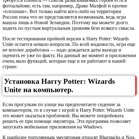
требуется пленить — список разыскиваемых героев есть в
фотоальбоме, есть там, например, Драко Малфой и прочие
«плохиши». Вот только найти кого-либо на территории
России пока что не представляется возможным, ведь игра
вышла лишь в Новой Зеландии. Поэтому вы можете долго
ходить по пустым виртуальным уровням безо всякого смысла.
После тестирования пробной версии к Harry Potter: Wizards
Unite остается немало вопросов. По всей видимости, игра еще
не вполне доработана — надо дождаться даты выхода и
оценить ее уже по факту. На данный же момент в приложении
очень мало функций, которые еще и не работают в нашей
стране.
Установка Harry Potter: Wizards
Unite на компьютер.
Если прогулкам по улице вы предпочитаете сидение за
компьютером, то в случае с игрой в Harry Potter: Wizards Unite
это может оказаться проблемой. Вы можете попробовать
решить ее при помощи эмулятора. Эта программа позволяет
запускать мобильные приложения на Windows.
К наиболее популярным эмуляторам относят Bluestacks и Nox.