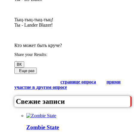
Тыц-тыц-тыц-тыц!
Ты - Lander Blazer!
Кто может быть круче?
Share your Results:
ВК
Еще раз
Обсуди результаты в комментариях с другими
любителями Гачи на
странице опроса
или
прими
участие в другом опросе
из списка.
Свежие записи
Zombie State