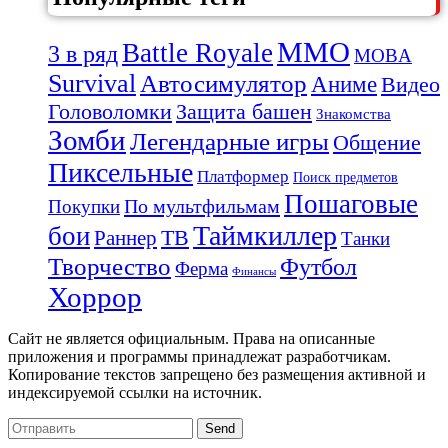
MMO
Battle Royale
3 в ряд
MOBA
Survival
Автосимулятор
Аниме
Видео
Защита башен
Головоломки
Знакомства
Зомби
Легендарные игры
Общение
Пиксельные
Платформер
Поиск предметов
Пошаговые
По мультфильмам
Покупки
Таймкиллер
бои
Раннер
ТВ
Танки
Творчество
Футбол
Ферма
Финансы
Хоррор
Сайт не является официальным. Права на описанные
приложения и программы принадлежат разработчикам.
Копирование текстов запрещено без размещения активной и
индексируемой ссылки на источник.
Send