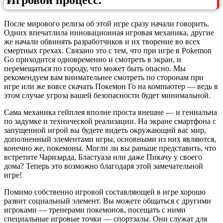
Игровой процесс.
После мирового релиза об этой игре сразу начали говорить.
Одних впечатлила инновационная игровая механика, другие
же начали обвинять разработчиков и их творение во всех
смертных грехах. Связано это с тем, что при игре в Pokemon
Go приходится одновременно и смотреть в экран, и
перемещаться по городу, что может быть опасно. Мы
рекомендуем вам внимательнее смотреть по сторонам при
игре или же вовсе скачать Покемон Го на компьютер — ведь в
этом случае угроза вашей безопасности будет минимальной.
Сама механика гейплея вполне проста внешне — и гениальна
по задумке и технической реализации. На экране смартфона с
запущенной игрой вы будете видеть окружающий вас мир,
дополненный элементами игры, основными из них являются,
конечно же, покемоны. Могли ли вы раньше представить, что
встретите Чаризарда, Бластуаза или даже Пикачу у своего
дома? Теперь это возможно благодаря этой замечательной
игре!
Помимо собственно игровой составляющей в игре хорошо
развит социальный элемент. Вы можете общаться с другими
игроками — тренерами покемонов, посещать с ними
специальные игровые точки — спортзалы. Они служат для