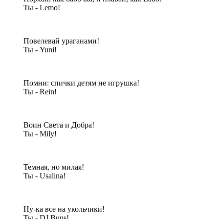
Ты - Lemo!
Повелевай ураганами!
Ты - Yuni!
Помни: спички детям не игрушка!
Ты - Rein!
Воин Света и Добра!
Ты - Mily!
Темная, но милая!
Ты - Usalina!
Ну-ка все на укольчики!
Ты - DJ Buns!