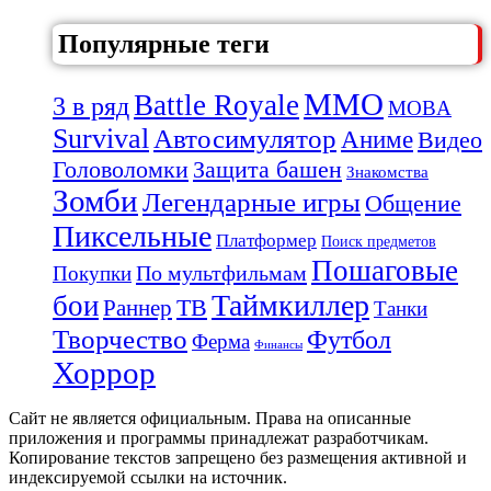
Популярные теги
MMO
Battle Royale
3 в ряд
MOBA
Survival
Автосимулятор
Аниме
Видео
Защита башен
Головоломки
Знакомства
Зомби
Легендарные игры
Общение
Пиксельные
Платформер
Поиск предметов
Пошаговые
По мультфильмам
Покупки
Таймкиллер
бои
Раннер
ТВ
Танки
Творчество
Футбол
Ферма
Финансы
Хоррор
Сайт не является официальным. Права на описанные
приложения и программы принадлежат разработчикам.
Копирование текстов запрещено без размещения активной и
индексируемой ссылки на источник.