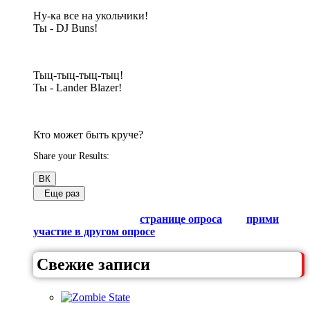
Ну-ка все на укольчики!
Ты - DJ Buns!
Тыц-тыц-тыц-тыц!
Ты - Lander Blazer!
Кто может быть круче?
Share your Results:
ВК
Еще раз
Обсуди результаты в комментариях с другими
любителями Гачи на
странице опроса
или
прими
участие в другом опросе
из списка.
Свежие записи