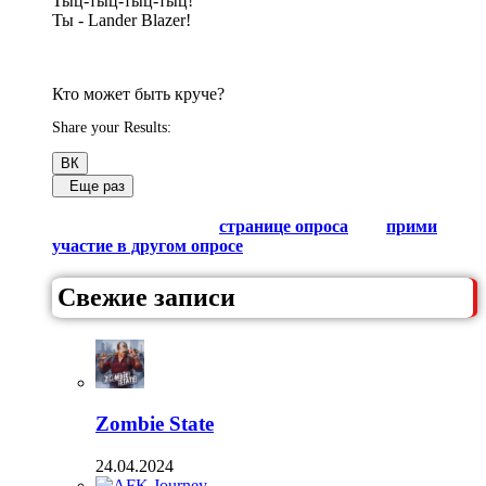
Тыц-тыц-тыц-тыц!
Ты - Lander Blazer!
Кто может быть круче?
Share your Results:
ВК
Еще раз
Обсуди результаты в комментариях с другими
любителями Гачи на
странице опроса
или
прими
участие в другом опросе
из списка.
Свежие записи
Zombie State
24.04.2024