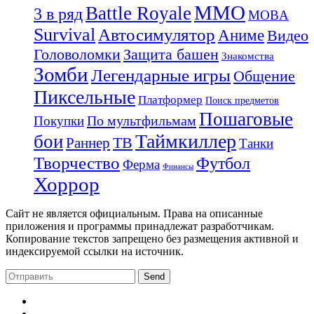
MMO
Battle Royale
3 в ряд
MOBA
Survival
Автосимулятор
Аниме
Видео
Защита башен
Головоломки
Знакомства
Зомби
Легендарные игры
Общение
Пиксельные
Платформер
Поиск предметов
Пошаговые
По мультфильмам
Покупки
Таймкиллер
бои
Раннер
ТВ
Танки
Творчество
Футбол
Ферма
Финансы
Хоррор
Сайт не является официальным. Права на описанные
приложения и программы принадлежат разработчикам.
Копирование текстов запрещено без размещения активной и
индексируемой ссылки на источник.
Send