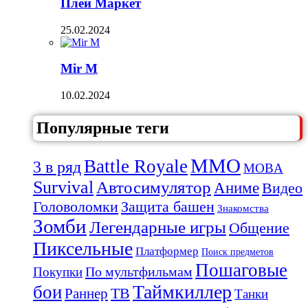
Плей Маркет
25.02.2024
Mir M
10.02.2024
Популярные теги
MMO
Battle Royale
3 в ряд
MOBA
Survival
Автосимулятор
Аниме
Видео
Защита башен
Головоломки
Знакомства
Зомби
Легендарные игры
Общение
Пиксельные
Платформер
Поиск предметов
Пошаговые
По мультфильмам
Покупки
Таймкиллер
бои
Раннер
ТВ
Танки