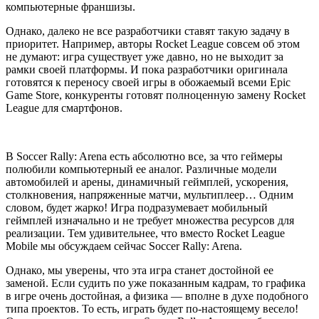
компьютерные франшизы.
Однако, далеко не все разработчики ставят такую задачу в
приоритет. Например, авторы Rocket League совсем об этом
не думают: игра существует уже давно, но не выходит за
рамки своей платформы. И пока разработчики оригинала
готовятся к переносу своей игры в обожаемый всеми Epic
Game Store, конкуренты готовят полноценную замену Rocket
League для смартфонов.
В Soccer Rally: Arena есть абсолютно все, за что геймеры
полюбили компьютерный ее аналог. Различные модели
автомобилей и арены, динамичный геймплей, ускорения,
столкновения, напряженные матчи, мультиплеер… Одним
словом, будет жарко! Игра подразумевает мобильный
геймплей изначально и не требует множества ресурсов для
реализации. Тем удивительнее, что вместо Rocket League
Mobile мы обсуждаем сейчас Soccer Rally: Arena.
Однако, мы уверены, что эта игра станет достойной ее
заменой. Если судить по уже показанным кадрам, то графика
в игре очень достойная, а физика — вполне в духе подобного
типа проектов. То есть, играть будет по-настоящему весело!