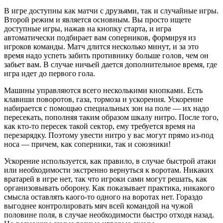
В игре доступны как матчи с друзьями, так и случайные игры.
Второй режим и является основным. Вы просто ищете
доступные игры, нажав на кнопку старта, и игра
автоматически подбирает вам соперников, формируя из
игроков команды. Матч длится несколько минут, и за это
время надо успеть забить противнику больше голов, чем он
забьет вам. В случае ничьей дается дополнительное время, где
игра идет до первого гола.
Машины управляются всего несколькими кнопками. Есть
клавиши поворотов, газа, тормоза и ускорения. Ускорение
набирается с помощью специальных зон на поле — их надо
пересекать, пополняя таким образом шкалу нитро. После того,
как кто-то пересек такой сектор, ему требуется время на
перезарядку. Поэтому увести нитро у вас могут прямо из-под
носа — причем, как соперники, так и союзники!
Ускорение используется, как правило, в случае быстрой атаки
или необходимости экстренно вернуться к воротам. Никаких
вратарей в игре нет, так что игроки сами могут решать, как
организовывать оборону. Как показывает практика, никакого
смысла оставлять каого-то одного на воротах нет. Гораздо
выгоднее контролировать мяч всей командой на чужой
половине поля, в случае необходимости быстро отходя назад.