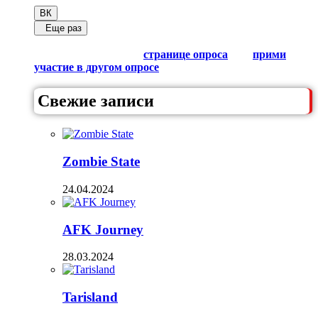
ВК
Еще раз
Обсуди результаты в комментариях с другими
любителями Гачи на
странице опроса
или
прими
участие в другом опросе
из списка.
Свежие записи
Zombie State
24.04.2024
AFK Journey
28.03.2024
Tarisland