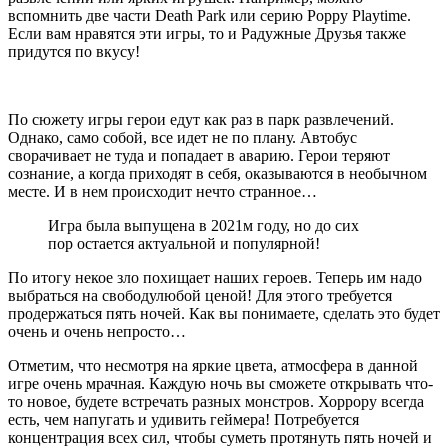
вспомнить две части Death Park или серию Poppy Playtime.
Если вам нравятся эти игры, то и Радужные Друзья также
придутся по вкусу!
По сюжету игры герои едут как раз в парк развлечений.
Однако, само собой, все идет не по плану. Автобус
сворачивает не туда и попадает в аварию. Герои теряют
сознание, а когда приходят в себя, оказываются в необычном
месте. И в нем происходит нечто странное…
Игра была выпущена в 2021м году, но до сих
пор остается актуальной и популярной!
По итогу некое зло похищает наших героев. Теперь им надо
выбраться на свободулюбой ценой! Для этого требуется
продержаться пять ночей. Как вы понимаете, сделать это будет
очень и очень непросто…
Отметим, что несмотря на яркие цвета, атмосфера в данной
игре очень мрачная. Каждую ночь вы сможете открывать что-
то новое, будете встречать разных монстров. Хоррору всегда
есть, чем напугать и удивить геймера! Потребуется
концентрация всех сил, чтобы суметь протянуть пять ночей и