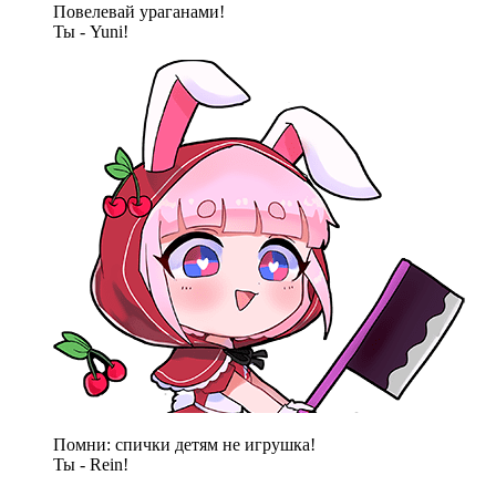
Повелевай ураганами!
Ты - Yuni!
Помни: спички детям не игрушка!
Ты - Rein!