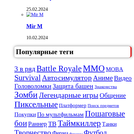
25.02.2024
Mir M
10.02.2024
Популярные теги
MMO
Battle Royale
3 в ряд
MOBA
Survival
Автосимулятор
Аниме
Видео
Защита башен
Головоломки
Знакомства
Зомби
Легендарные игры
Общение
Пиксельные
Платформер
Поиск предметов
Пошаговые
По мультфильмам
Покупки
Таймкиллер
бои
Раннер
ТВ
Танки
Творчество
Футбол
Ферма
Финансы