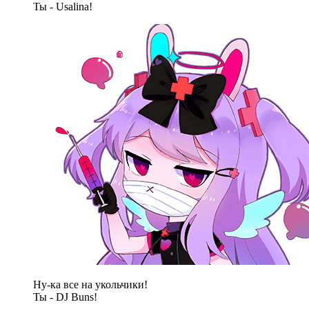
Ты - Usalina!
Ну-ка все на укольчики!
Ты - DJ Buns!