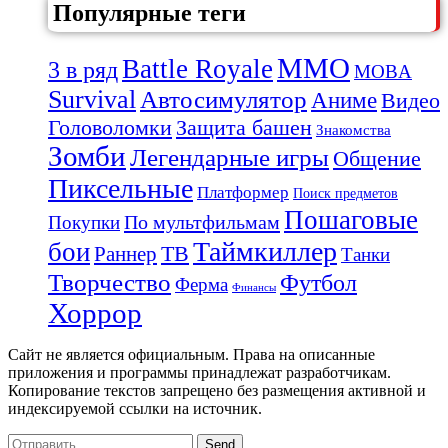
Популярные теги
MMO
Battle Royale
3 в ряд
MOBA
Survival
Автосимулятор
Аниме
Видео
Защита башен
Головоломки
Знакомства
Зомби
Легендарные игры
Общение
Пиксельные
Платформер
Поиск предметов
Пошаговые
По мультфильмам
Покупки
Таймкиллер
бои
Раннер
ТВ
Танки
Творчество
Футбол
Ферма
Финансы
Хоррор
Сайт не является официальным. Права на описанные
приложения и программы принадлежат разработчикам.
Копирование текстов запрещено без размещения активной и
индексируемой ссылки на источник.
Send