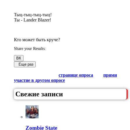
Тыц-тыц-тыц-тыц!
Ты - Lander Blazer!
Кто может быть круче?
Share your Results:
ВК
Еще раз
Обсуди результаты в комментариях с другими
любителями Гачи на
странице опроса
или
прими
участие в другом опросе
из списка.
Свежие записи
Zombie State