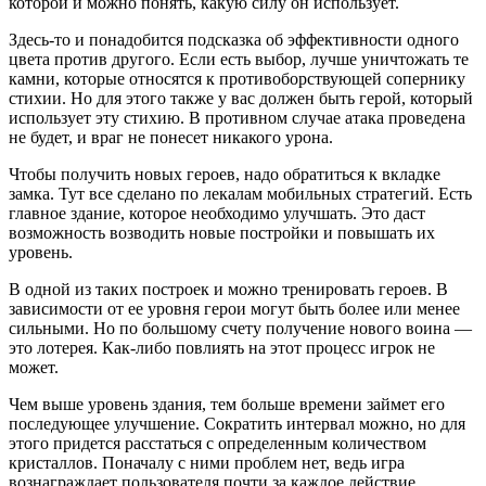
которой и можно понять, какую силу он использует.
Здесь-то и понадобится подсказка об эффективности одного
цвета против другого. Если есть выбор, лучше уничтожать те
камни, которые относятся к противоборствующей сопернику
стихии. Но для этого также у вас должен быть герой, который
использует эту стихию. В противном случае атака проведена
не будет, и враг не понесет никакого урона.
Чтобы получить новых героев, надо обратиться к вкладке
замка. Тут все сделано по лекалам мобильных стратегий. Есть
главное здание, которое необходимо улучшать. Это даст
возможность возводить новые постройки и повышать их
уровень.
В одной из таких построек и можно тренировать героев. В
зависимости от ее уровня герои могут быть более или менее
сильными. Но по большому счету получение нового воина —
это лотерея. Как-либо повлиять на этот процесс игрок не
может.
Чем выше уровень здания, тем больше времени займет его
последующее улучшение. Сократить интервал можно, но для
этого придется расстаться с определенным количеством
кристаллов. Поначалу с ними проблем нет, ведь игра
вознаграждает пользователя почти за каждое действие.