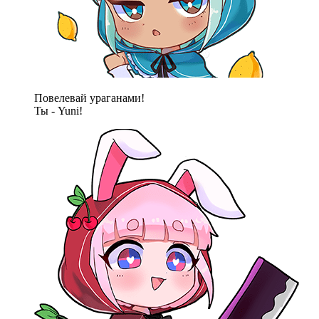
Повелевай ураганами!
Ты - Yuni!