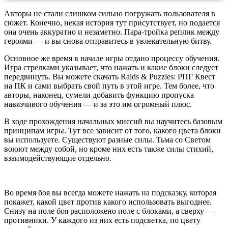
Авторы не стали слишком сильно погружать пользователя в
сюжет. Конечно, некая история тут присутствует, но подается
она очень аккуратно и незаметно. Пара-тройка реплик между
героями — и вы снова отправитесь в увлекательную битву.
Основное же время в начале игры отдано процессу обучения.
Игра стрелками указывает, что нажать и какие блоки следует
передвинуть. Вы можете скачать Raids & Puzzles: РПГ Квест
на ПК и сами выбрать свой путь в этой игре. Тем более, что
авторы, наконец, сумели добавить функцию пропуска
навязчивого обучения — и за это им огромный плюс.
В ходе прохождения начальных миссий вы научитесь базовым
принципам игры. Тут все зависит от того, какого цвета блоки
вы используете. Существуют разные силы. Тьма со Светом
воюют между собой, но кроме них есть также силы стихий,
взаимодействующие отдельно.
Во время боя вы всегда можете нажать на подсказку, которая
покажет, какой цвет против какого использовать выгоднее.
Снизу на поле боя расположено поле с блоками, а сверху —
противники. У каждого из них есть подсветка, по цвету