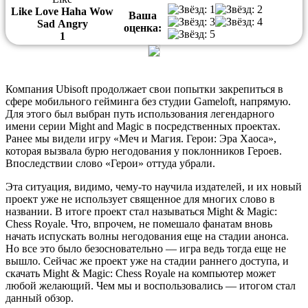
Like
Love
Haha
Wow
Ваша
Sad
Angry
оценка:
1
Компания Ubisoft продолжает свои попытки закрепиться в
сфере мобильного гейминга без студии Gameloft, напрямую.
Для этого был выбран путь использования легендарного
имени серии Might and Magic в посредственных проектах.
Ранее мы видели игру «Меч и Магия. Герои: Эра Хаоса»,
которая вызвала бурю негодования у поклонников Героев.
Впоследствии слово «Герои» оттуда убрали.
Эта ситуация, видимо, чему-то научила издателей, и их новый
проект уже не использует священное для многих слово в
названии. В итоге проект стал называться Might & Magic:
Chess Royale. Что, впрочем, не помешало фанатам вновь
начать испускать волны негодования еще на стадии анонса.
Но все это было безосновательно — игра ведь тогда еще не
вышло. Сейчас же проект уже на стадии раннего доступа, и
скачать Might & Magic: Chess Royale на компьютер может
любой желающий. Чем мы и воспользовались — итогом стал
данный обзор.