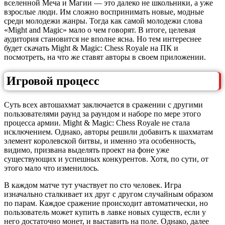
вселенной Меча и Магии — это далеко не школьники, а уже
взрослые люди. Им сложно воспринимать новые, модные
среди молодежи жанры. Тогда как самой молодежи слова
«Might and Magic» мало о чем говорят. В итоге, целевая
аудитория становится не вполне ясна. Но тем интереснее
будет скачать Might & Magic: Chess Royale на ПК и
посмотреть, на что же ставят авторы в своем приложении.
Игровой процесс
Суть всех автошахмат заключается в сражении с другими
пользователями раунд за раундом и наборе по мере этого
процесса армии. Might & Magic: Chess Royale не стала
исключением. Однако, авторы решили добавить к шахматам
элемент королевской битвы, и именно эта особенность,
видимо, призвана выделять проект на фоне уже
существующих и успешных конкурентов. Хотя, по сути, от
этого мало что изменилось.
В каждом матче тут участвует по сто человек. Игра
изначально сталкивает их друг с другом случайным образом
по парам. Каждое сражение происходит автоматически, но
пользователь может купить в лавке новых существ, если у
него достаточно монет, и выставить на поле. Однако, далее