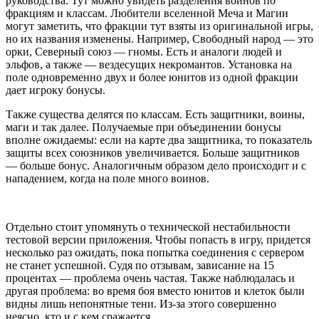
руководства. Тут можно увидеть разделения воинов по
фракциям и классам. Любители вселенной Меча и Магии
могут заметить, что фракции тут взяты из оригинальной игры,
но их названия изменены. Например, Свободный народ — это
орки, Северный союз — гномы. Есть и аналоги людей и
эльфов, а также — вездесущих некромантов. Установка на
поле одновременно двух и более юнитов из одной фракции
дает игроку бонусы.
Также существа делятся по классам. Есть защитники, воины,
маги и так далее. Получаемые при объединении бонусы
вполне ожидаемы: если на карте два защитника, то показатель
защиты всех союзников увеличивается. Больше защитников
— больше бонус. Аналогичным образом дело происходит и с
нападением, когда на поле много воинов.
Отдельно стоит упомянуть о технической нестабильности
тестовой версии приложения. Чтобы попасть в игру, придется
несколько раз ожидать, пока попытка соединения с сервером
не станет успешной. Судя по отзывам, зависание на 15
процентах — проблема очень частая. Также наблюдалась и
другая проблема: во время боя вместо юнитов и клеток были
видны лишь непонятные тени. Из-за этого совершенно
неясно, кто и с кем сражается.