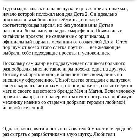
Год назад началась волна выпуска игр в жанре автошахмат,
начало которой положил мод для Дота 2. Он идеально
подходил для мобильного гейминга, и вскоре
соответствующая версия, но без упоминания Доты в
названии, была выпущена для смартфонов. Появились и
китайские проекты, не связанные с оригиналом, и
официальный вариант механики от создателей Дота. С тех
пор шум от всего этого слегка поутих — все желающие
выбрали себе подходящие проекты и успокоились.
Поскольку сам жанр не подразумевает слишком большого
разнообразия, многие такие игры похожи одна на другую.
Потому выбирать модно, в большинстве своем, лишь по
внешнему оформлению. Ubisoft слегка опоздали с выпуском
своего варианта автошахмат, но они, кажется, сильно верят в
магию своего известного бренда: Меч и Магия. Если человеку
нравится жанр, то он наверняка захочет поиграть в любимую
механику именно со старыми добрыми героями любимой
игровой вселенной.
Однако, консервативность пользователей может в очередной
раз сыграть с разработчиками злую шутку. Любители