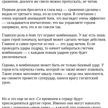
сражения. диалоги же смело можно пропускать, не читая.
Первым делом бросается в глаза вид — сражения сделаны с
видом от третьего лица, из-за плеча героя. В сочетании с
очень хорошей анимацией боев, это выглядит очень эффектно
— складывается впечатление, что вы управляете героем
напрямую, хоть это и не совсем так.
Главную роль в боях тут играют комбинации. У вас есть лишь
один герой поначалу, который может сделать четыре действия.
Главное и самое простое из них — это удар мечом. Если
проводить удары подряд, то начнет набираться счетчик
комбинации — с каждым новым ударом урон будет
увеличиваться.
Однако, в комбинации может быть не только базовый удар. У
героя есть перчатка гнева, которой он также может атаковать.
Такие атаки заполняют шкалу гнева — когда она заполнится,
вы сможете провести суперудар, нанеся врагу гигантский
урон.
Но и это еще не все. Со временем к отряду будут
присоединяться другие герои. Именно они могут наносить
урон с помощью очков гнева — каждый при помощи своих