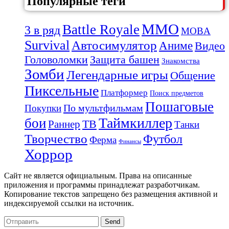
Популярные теги
MMO
Battle Royale
3 в ряд
MOBA
Survival
Автосимулятор
Аниме
Видео
Защита башен
Головоломки
Знакомства
Зомби
Легендарные игры
Общение
Пиксельные
Платформер
Поиск предметов
Пошаговые
По мультфильмам
Покупки
Таймкиллер
бои
Раннер
ТВ
Танки
Творчество
Футбол
Ферма
Финансы
Хоррор
Сайт не является официальным. Права на описанные
приложения и программы принадлежат разработчикам.
Копирование текстов запрещено без размещения активной и
индексируемой ссылки на источник.
Send