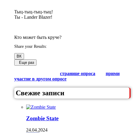
Тыц-тыц-тыц-тыц!
Ты - Lander Blazer!
Кто может быть круче?
Share your Results:
ВК
Еще раз
Обсуди результаты в комментариях с другими
любителями Гачи на
странице опроса
или
прими
участие в другом опросе
из списка.
Свежие записи
Zombie State
24.04.2024