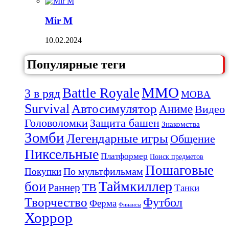
Mir M
10.02.2024
Популярные теги
MMO
Battle Royale
3 в ряд
MOBA
Survival
Автосимулятор
Аниме
Видео
Защита башен
Головоломки
Знакомства
Зомби
Легендарные игры
Общение
Пиксельные
Платформер
Поиск предметов
Пошаговые
По мультфильмам
Покупки
Таймкиллер
бои
Раннер
ТВ
Танки
Творчество
Футбол
Ферма
Финансы
Хоррор