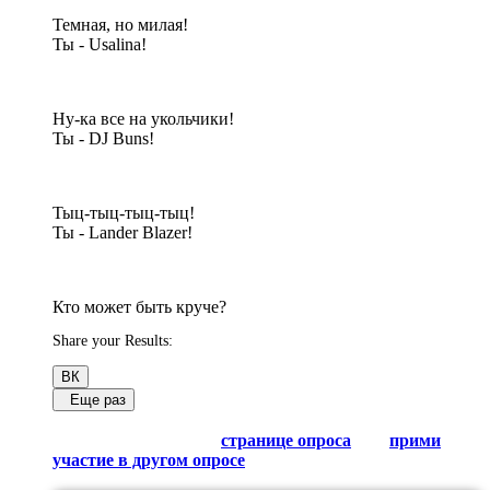
Темная, но милая!
Ты - Usalina!
Ну-ка все на укольчики!
Ты - DJ Buns!
Тыц-тыц-тыц-тыц!
Ты - Lander Blazer!
Кто может быть круче?
Share your Results:
ВК
Еще раз
Обсуди результаты в комментариях с другими
любителями Гачи на
странице опроса
или
прими
участие в другом опросе
из списка.