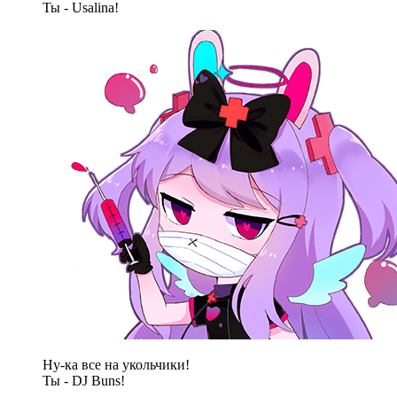
Ты - Usalina!
Ну-ка все на укольчики!
Ты - DJ Buns!