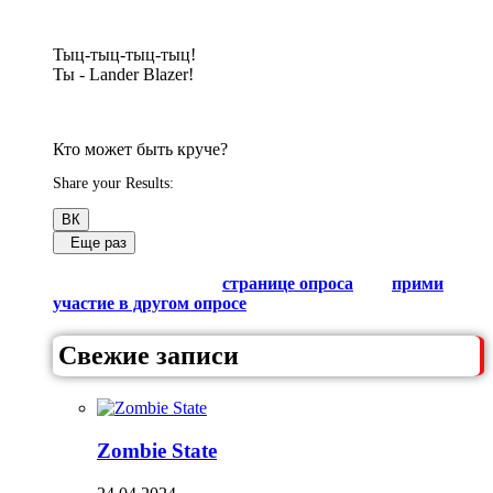
Тыц-тыц-тыц-тыц!
Ты - Lander Blazer!
Кто может быть круче?
Share your Results:
ВК
Еще раз
Обсуди результаты в комментариях с другими
любителями Гачи на
странице опроса
или
прими
участие в другом опросе
из списка.
Свежие записи
Zombie State