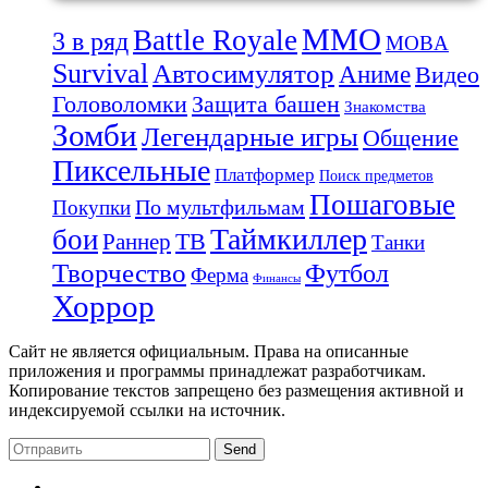
MMO
Battle Royale
3 в ряд
MOBA
Survival
Автосимулятор
Аниме
Видео
Защита башен
Головоломки
Знакомства
Зомби
Легендарные игры
Общение
Пиксельные
Платформер
Поиск предметов
Пошаговые
По мультфильмам
Покупки
Таймкиллер
бои
Раннер
ТВ
Танки
Творчество
Футбол
Ферма
Финансы
Хоррор
Сайт не является официальным. Права на описанные
приложения и программы принадлежат разработчикам.
Копирование текстов запрещено без размещения активной и
индексируемой ссылки на источник.
Send