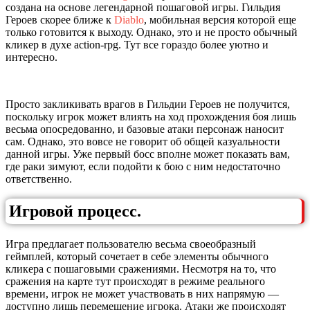
создана на основе легендарной пошаговой игры. Гильдия
Героев скорее ближе к
Diablo
, мобильная версия которой еще
только готовится к выходу. Однако, это и не просто обычный
кликер в духе action-rpg. Тут все гораздо более уютно и
интересно.
Просто закликивать врагов в Гильдии Героев не получится,
поскольку игрок может влиять на ход прохождения боя лишь
весьма опосредованно, и базовые атаки персонаж наносит
сам. Однако, это вовсе не говорит об общей казуальности
данной игры. Уже первый босс вполне может показать вам,
где раки зимуют, если подойти к бою с ним недостаточно
ответственно.
Игровой процесс.
Игра предлагает пользователю весьма своеобразный
геймплей, который сочетает в себе элементы обычного
кликера с пошаговыми сражениями. Несмотря на то, что
сражения на карте тут происходят в режиме реального
времени, игрок не может участвовать в них напрямую —
доступно лишь перемещение игрока. Атаки же происходят