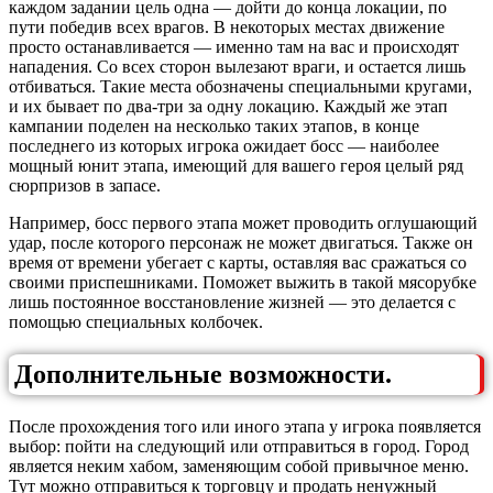
каждом задании цель одна — дойти до конца локации, по
пути победив всех врагов. В некоторых местах движение
просто останавливается — именно там на вас и происходят
нападения. Со всех сторон вылезают враги, и остается лишь
отбиваться. Такие места обозначены специальными кругами,
и их бывает по два-три за одну локацию. Каждый же этап
кампании поделен на несколько таких этапов, в конце
последнего из которых игрока ожидает босс — наиболее
мощный юнит этапа, имеющий для вашего героя целый ряд
сюрпризов в запасе.
Например, босс первого этапа может проводить оглушающий
удар, после которого персонаж не может двигаться. Также он
время от времени убегает с карты, оставляя вас сражаться со
своими приспешниками. Поможет выжить в такой мясорубке
лишь постоянное восстановление жизней — это делается с
помощью специальных колбочек.
Дополнительные возможности.
После прохождения того или иного этапа у игрока появляется
выбор: пойти на следующий или отправиться в город. Город
является неким хабом, заменяющим собой привычное меню.
Тут можно отправиться к торговцу и продать ненужный