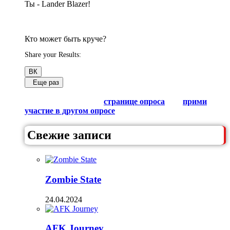
Ты - Lander Blazer!
Кто может быть круче?
Share your Results:
ВК
Еще раз
Обсуди результаты в комментариях с другими
любителями Гачи на
странице опроса
или
прими
участие в другом опросе
из списка.
Свежие записи
Zombie State
24.04.2024
AFK Journey