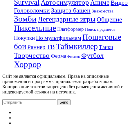
Survival
Автосимулятор
Аниме
Видео
Защита башен
Головоломки
Знакомства
Зомби
Легендарные игры
Общение
Пиксельные
Платформер
Поиск предметов
Пошаговые
По мультфильмам
Покупки
Таймкиллер
бои
Раннер
ТВ
Танки
Творчество
Футбол
Ферма
Финансы
Хоррор
Сайт не является официальным. Права на описанные
приложения и программы принадлежат разработчикам.
Копирование текстов запрещено без размещения активной и
индексируемой ссылки на источник.
Send