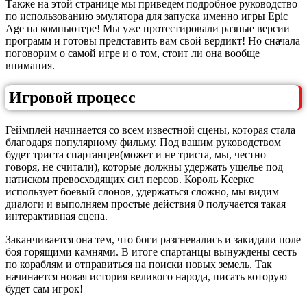
Также на этой странице мы приведем подробное руководство
по использованию эмулятора для запуска именно игры Epic
Age на компьютере! Мы уже протестировали разные версии
программ и готовы представить вам свой вердикт! Но сначала
поговорим о самой игре и о том, стоит ли она вообще
внимания.
Игровой процесс
Геймплей начинается со всем известной сцены, которая стала
благодаря популярному фильму. Под вашим руководством
будет триста спартанцев(может и не триста, мы, честно
говоря, не считали), которые должны удержать ущелье под
натиском превосходящих сил персов. Король Ксеркс
использует боевый слонов, удержаться сложно, мы видим
диалоги и выполняем простые действия 0 получается такая
интерактивная сцена.
Заканчивается она тем, что боги разгневались и закидали поле
боя горящими камнями. В итоге спартанцы вынуждены сесть
по кораблям и отправиться на поиски новых земель. Так
начинается новая история великого народа, писать которую
будет сам игрок!