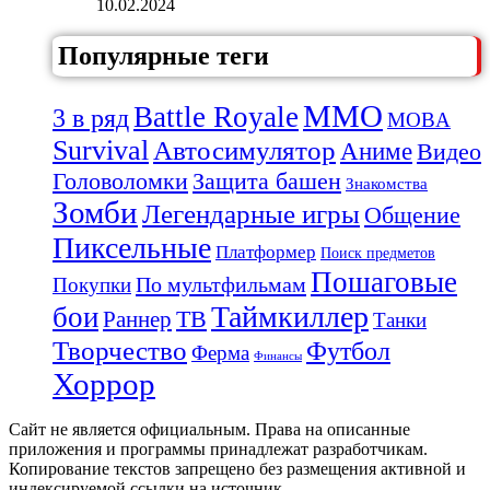
10.02.2024
Популярные теги
MMO
Battle Royale
3 в ряд
MOBA
Survival
Автосимулятор
Аниме
Видео
Защита башен
Головоломки
Знакомства
Зомби
Легендарные игры
Общение
Пиксельные
Платформер
Поиск предметов
Пошаговые
По мультфильмам
Покупки
Таймкиллер
бои
Раннер
ТВ
Танки
Творчество
Футбол
Ферма
Финансы
Хоррор
Сайт не является официальным. Права на описанные
приложения и программы принадлежат разработчикам.
Копирование текстов запрещено без размещения активной и
индексируемой ссылки на источник.