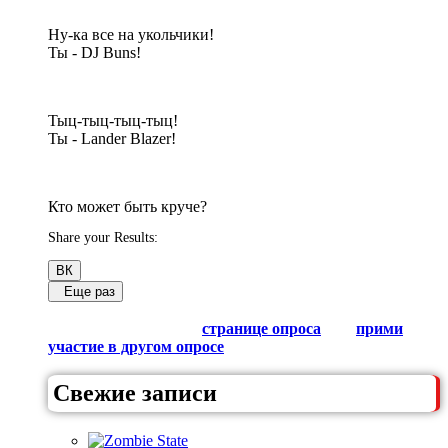
Ну-ка все на укольчики!
Ты - DJ Buns!
Тыц-тыц-тыц-тыц!
Ты - Lander Blazer!
Кто может быть круче?
Share your Results:
ВК
Еще раз
Обсуди результаты в комментариях с другими
любителями Гачи на
странице опроса
или
прими
участие в другом опросе
из списка.
Свежие записи