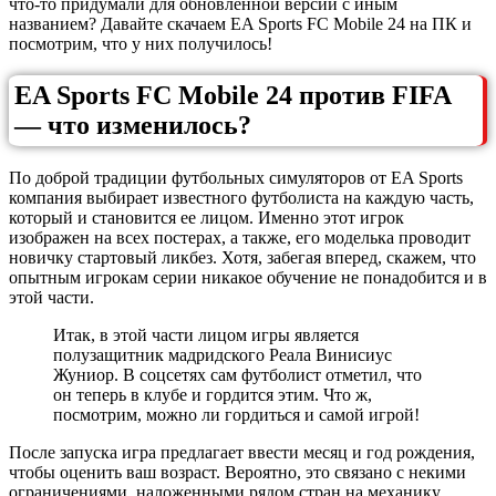
что-то придумали для обновленной версии с иным
названием? Давайте скачаем EA Sports FC Mobile 24 на ПК и
посмотрим, что у них получилось!
EA Sports FC Mobile 24 против FIFA
— что изменилось?
По доброй традиции футбольных симуляторов от EA Sports
компания выбирает известного футболиста на каждую часть,
который и становится ее лицом. Именно этот игрок
изображен на всех постерах, а также, его моделька проводит
новичку стартовый ликбез. Хотя, забегая вперед, скажем, что
опытным игрокам серии никакое обучение не понадобится и в
этой части.
Итак, в этой части лицом игры является
полузащитник мадридского Реала Винисиус
Жуниор. В соцсетях сам футболист отметил, что
он теперь в клубе и гордится этим. Что ж,
посмотрим, можно ли гордиться и самой игрой!
После запуска игра предлагает ввести месяц и год рождения,
чтобы оценить ваш возраст. Вероятно, это связано с некими
ограничениями, наложенными рядом стран на механику