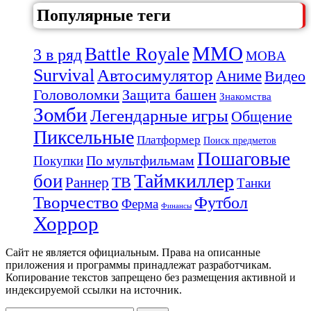
Популярные теги
MMO
Battle Royale
3 в ряд
MOBA
Survival
Автосимулятор
Аниме
Видео
Защита башен
Головоломки
Знакомства
Зомби
Легендарные игры
Общение
Пиксельные
Платформер
Поиск предметов
Пошаговые
По мультфильмам
Покупки
Таймкиллер
бои
Раннер
ТВ
Танки
Творчество
Футбол
Ферма
Финансы
Хоррор
Сайт не является официальным. Права на описанные
приложения и программы принадлежат разработчикам.
Копирование текстов запрещено без размещения активной и
индексируемой ссылки на источник.