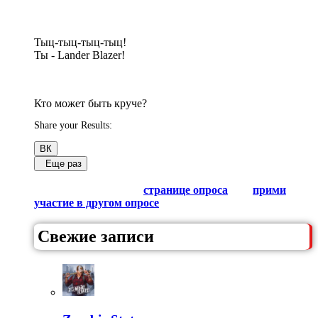
Тыц-тыц-тыц-тыц!
Ты - Lander Blazer!
Кто может быть круче?
Share your Results:
ВК
Еще раз
Обсуди результаты в комментариях с другими
любителями Гачи на
странице опроса
или
прими
участие в другом опросе
из списка.
Свежие записи