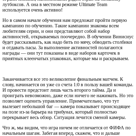
лутбоксов. А она в местном режиме Ultimate Team
используется очень активно!
Но в самом начале обучения нам предложат пройти первую
кампанию по обучению. Такие кампании знакомы всем
любителям серии, и они представляют собой набор
активностей, открываемых поочередно. В обучении Винисиус
будет рассказывать, как надо бить по мячу, обводить столбики
и отдавать пасы. За выполнение активностей полагаются
награды — они тут показаны в виде наборов карточек в
приятных клеенчатых упаковках, которые мы и раскрываем.
Заканчивается все это великолепие финальным матчем. К
слову, начинается он уже со счета 1:0 в пользу вашей команды.
И провести предстоит лишь часть второго тайма. Да и
проиграть невозможно, даже если ничего не нажимать. Но это
позволяет оценить управление. Примечательно, что тут
вылезает небольшой баг — камера показывает происходящее
на поле из-за барьера на трибунах, который полностью
перекрывает весь обзор. Ситуация лечится сменой камеры.
Что ж, мы видим, что игра ничем не отличается от ФИФА по
начальным шагам. Забегая вперед, скажем, что и дальше