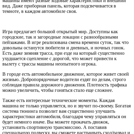
машины имеют разные ходовые характеристики и внешний
вид. Даже приборная панель, которая подсвечивается в
темноте, в каждом автомобиле своя.
Игра предлагает большой открытый мир. Доступны как
городские, так и загородные локации с разнообразными
пейзажами. В игре реализована смена времени суток, так что
довольны останутся любители и дневных, и ночных гонок.
Есть даже зимняя трасса, при езде на который существенно
ухудшается сцепление с дорогой, что может привести к
вылету с трассы машины неопытного игрока.
В городе есть автомобильное движение, которое живет своей
жизнью. Добропорядочные водители ездят по делам, строго
соблюдая правила дорожного движения. Плотность трафика
можно увеличить, чтобы гоняться стало еще сложнее.
Также есть интересные технические моменты. Каждая
машина не только управляется, но и звучит по-своему. Богатая
система тюнинга позволит вам существенно улучшить
характеристики автомобиля, благодаря чему управляться он
будет немного иначе. Вы можете прокачать движок,
установить спортивную трансмиссию. А поставив
специальную подвеску, вы сможете настраивать сход/развал и