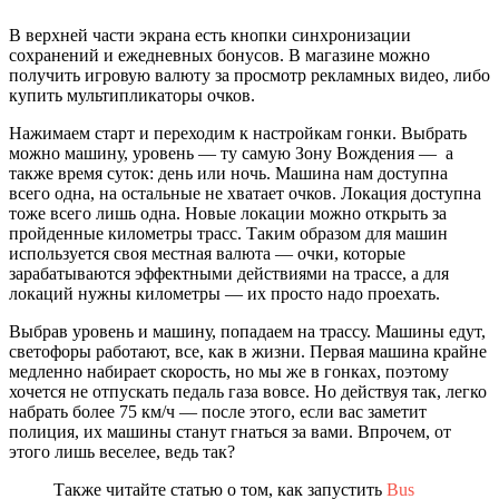
В верхней части экрана есть кнопки синхронизации
сохранений и ежедневных бонусов. В магазине можно
получить игровую валюту за просмотр рекламных видео, либо
купить мультипликаторы очков.
Нажимаем старт и переходим к настройкам гонки. Выбрать
можно машину, уровень — ту самую Зону Вождения — а
также время суток: день или ночь. Машина нам доступна
всего одна, на остальные не хватает очков. Локация доступна
тоже всего лишь одна. Новые локации можно открыть за
пройденные километры трасс. Таким образом для машин
используется своя местная валюта — очки, которые
зарабатываются эффектными действиями на трассе, а для
локаций нужны километры — их просто надо проехать.
Выбрав уровень и машину, попадаем на трассу. Машины едут,
светофоры работают, все, как в жизни. Первая машина крайне
медленно набирает скорость, но мы же в гонках, поэтому
хочется не отпускать педаль газа вовсе. Но действуя так, легко
набрать более 75 км/ч — после этого, если вас заметит
полиция, их машины станут гнаться за вами. Впрочем, от
этого лишь веселее, ведь так?
Также читайте статью о том, как запустить
Bus