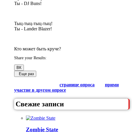
Ты - DJ Buns!
Тыц-тыц-тыц-тыц!
Ты - Lander Blazer!
Кто может быть круче?
Share your Results:
ВК
Еще раз
Обсуди результаты в комментариях с другими
любителями Гачи на
странице опроса
или
прими
участие в другом опросе
из списка.
Свежие записи
Zombie State