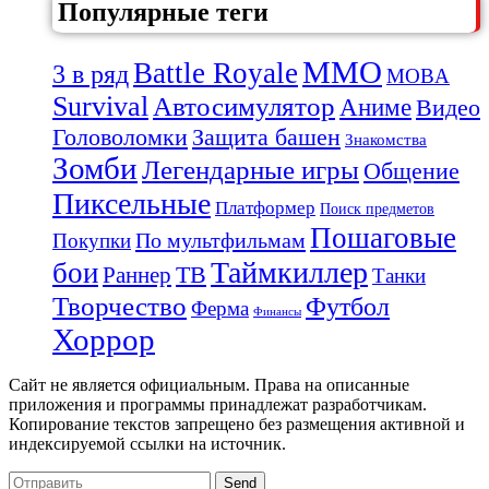
Популярные теги
MMO
Battle Royale
3 в ряд
MOBA
Survival
Автосимулятор
Аниме
Видео
Защита башен
Головоломки
Знакомства
Зомби
Легендарные игры
Общение
Пиксельные
Платформер
Поиск предметов
Пошаговые
По мультфильмам
Покупки
Таймкиллер
бои
Раннер
ТВ
Танки
Творчество
Футбол
Ферма
Финансы
Хоррор
Сайт не является официальным. Права на описанные
приложения и программы принадлежат разработчикам.
Копирование текстов запрещено без размещения активной и
индексируемой ссылки на источник.
Send