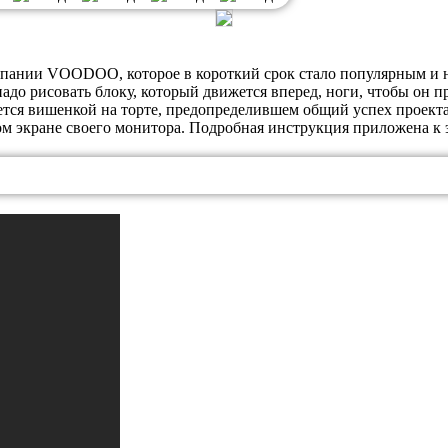
мпании VOODOO, которое в короткий срок стало популярным и н
 надо рисовать блоку, который движется вперед, ноги, чтобы он
ется вишенкой на торте, предопределившем общий успех проекта
ом экране своего монитора. Подробная инструкция приложена к э