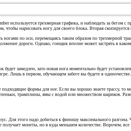
limber используется трехмерная графика, и наблюдать за бегом 
м, чтобы нарисовать ногу для своего блока. Вторая скопируется
ь ногами по оси, перемещаясь таким образом по трехмерной трасс
лжение дороги. Однако, гонщик вполне может застрять в каком-
к будет замедлен, зато новая нога моментально будет установле
гре. Лишь в первом, обучающем забеге вы будете в одиночестве
е подходящие формы для ног. Если вы хорошо знаете трассу, то 
упеньки, трамплины, ямы с водой или множеством шариков. Разн
ус. Для этого надо добиться к финишу максимального разгона. 
е получает монеты, но в куда меньшем количестве. Впрочем, вс