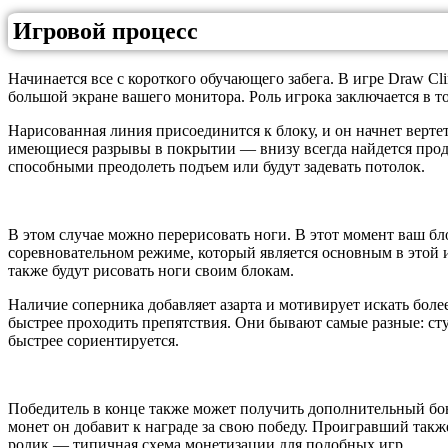
Игровой процесс
Начинается все с короткого обучающего забега. В игре Draw C
большой экране вашего монитора. Роль игрока заключается в то
Нарисованная линия присоединится к блоку, и он начнет вертет
имеющиеся разрывы в покрытии — внизу всегда найдется продо
способными преодолеть подъем или будут задевать потолок.
В этом случае можно перерисовать ноги. В этот момент ваш бло
соревновательном режиме, который является основным в этой и
также будут рисовать ноги своим блокам.
Наличие соперника добавляет азарта и мотивирует искать боле
быстрее проходить препятствия. Они бывают самые разные: ст
быстрее сориентируется.
Победитель в конце также может получить дополнительный бон
монет он добавит к награде за свою победу. Проигравший такж
ролик — типичная схема монетизации для подобных игр.