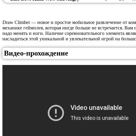
Draw Climber — новое и простое мобильное развлечение от ко
механике геймплея, которая нигде больше не встречается. Вам
надо менять и ноги. Наличие соревновательного элемента явля
насладиться этой уникальной и увлекательной игрой на больш
Видео-прохождение