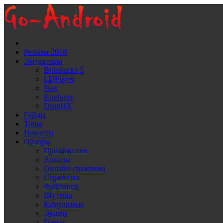
Релизы 2018
Эмуляторы
Bluestacks 5
LDPlayer
Noх
Koplayer
Droid4X
Гайды
Топы
Новости
Обзоры
Приложения
Аркады
Онлайн сражения
Стратегии
Файтинги
Шутеры
Казуальные
Экшен
Гонки