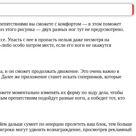
с препятствиями вы сможете с комфортом — в этом поможет
 из этого рисунка — двух разных ног тут не предусмотрено.
е. Упасть с нее в пропасть нельзя даже несмотря на
либо особо хитром месте, если его ноги не окажутся
на, и он сможет продолжать движение. Это очень важно в
. Далее же приложение станет искать соперников, которые
можете моментально изменять их форму по ходу дела, чтобы
ым препятствиям подойдут разные ноги, а победит тот, кто
Чем дальше сумеет по инерции пролететь ваш блок, тем больше
е игроки могут удвоить вознаграждение, просмотрев рекламный