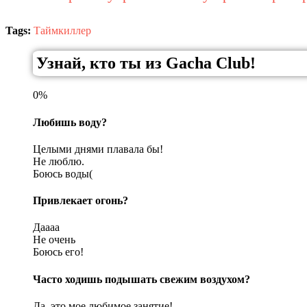
Tags:
Таймкиллер
Узнай, кто ты из Gacha Club!
0%
Любишь воду?
Целыми днями плавала бы!
Не люблю.
Боюсь воды(
Привлекает огонь?
Даааа
Не очень
Боюсь его!
Часто ходишь подышать свежим воздухом?
Да, это мое любимое занятие!