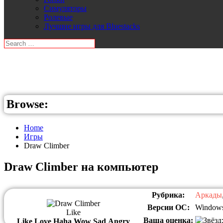
Симуляторы
Ролевые
Лучшие игры для Bluestacks
Browse:
Home
Игры
Draw Climber
Draw Climber на компьютер
Рубрика:
Аркады
Версии ОС:
Windows
Like
Ваша оценка:
Like
Love
Haha
Wow
Sad
Angry