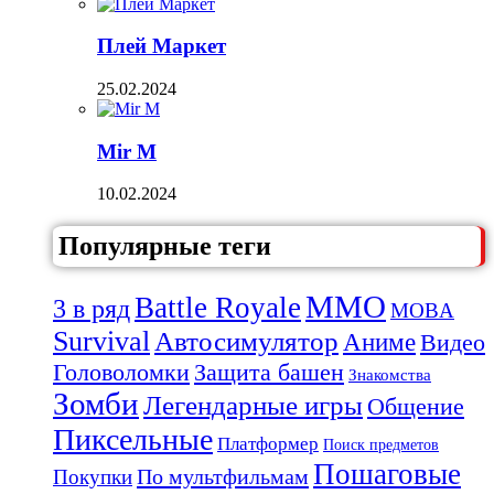
Плей Маркет
25.02.2024
Mir M
10.02.2024
Популярные теги
MMO
Battle Royale
3 в ряд
MOBA
Survival
Автосимулятор
Аниме
Видео
Защита башен
Головоломки
Знакомства
Зомби
Легендарные игры
Общение
Пиксельные
Платформер
Поиск предметов
Пошаговые
По мультфильмам
Покупки