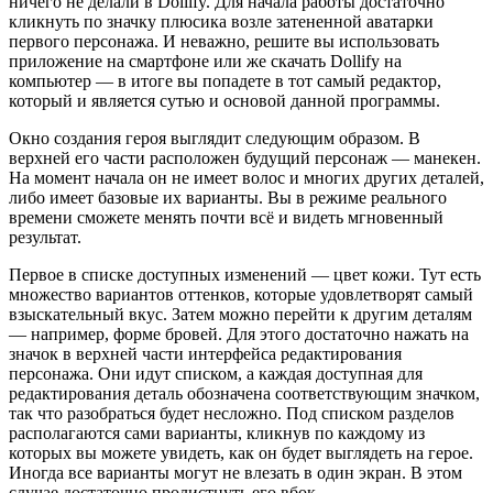
ничего не делали в Dollify. Для начала работы достаточно
кликнуть по значку плюсика возле затененной аватарки
первого персонажа. И неважно, решите вы использовать
приложение на смартфоне или же скачать Dollify на
компьютер — в итоге вы попадете в тот самый редактор,
который и является сутью и основой данной программы.
Окно создания героя выглядит следующим образом. В
верхней его части расположен будущий персонаж — манекен.
На момент начала он не имеет волос и многих других деталей,
либо имеет базовые их варианты. Вы в режиме реального
времени сможете менять почти всё и видеть мгновенный
результат.
Первое в списке доступных изменений — цвет кожи. Тут есть
множество вариантов оттенков, которые удовлетворят самый
взыскательный вкус. Затем можно перейти к другим деталям
— например, форме бровей. Для этого достаточно нажать на
значок в верхней части интерфейса редактирования
персонажа. Они идут списком, а каждая доступная для
редактирования деталь обозначена соответствующим значком,
так что разобраться будет несложно. Под списком разделов
располагаются сами варианты, кликнув по каждому из
которых вы можете увидеть, как он будет выглядеть на герое.
Иногда все варианты могут не влезать в один экран. В этом
случае достаточно пролистнуть его вбок.