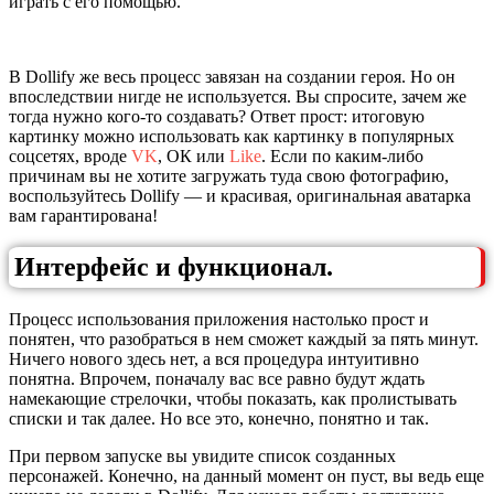
играть с его помощью.
В Dollify же весь процесс завязан на создании героя. Но он
впоследствии нигде не используется. Вы спросите, зачем же
тогда нужно кого-то создавать? Ответ прост: итоговую
картинку можно использовать как картинку в популярных
соцсетях, вроде
VK
, ОК или
Like
. Если по каким-либо
причинам вы не хотите загружать туда свою фотографию,
воспользуйтесь Dollify — и красивая, оригинальная аватарка
вам гарантирована!
Интерфейс и функционал.
Процесс использования приложения настолько прост и
понятен, что разобраться в нем сможет каждый за пять минут.
Ничего нового здесь нет, а вся процедура интуитивно
понятна. Впрочем, поначалу вас все равно будут ждать
намекающие стрелочки, чтобы показать, как пролистывать
списки и так далее. Но все это, конечно, понятно и так.
При первом запуске вы увидите список созданных
персонажей. Конечно, на данный момент он пуст, вы ведь еще