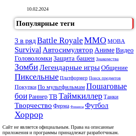
10.02.2024
Популярные теги
MMO
Battle Royale
3 в ряд
MOBA
Survival
Автосимулятор
Аниме
Видео
Защита башен
Головоломки
Знакомства
Зомби
Легендарные игры
Общение
Пиксельные
Платформер
Поиск предметов
Пошаговые
По мультфильмам
Покупки
Таймкиллер
бои
Раннер
ТВ
Танки
Творчество
Футбол
Ферма
Финансы
Хоррор
Сайт не является официальным. Права на описанные
приложения и программы принадлежат разработчикам.