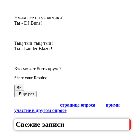
Ну-ка все на укольчики!
Ты - DJ Buns!
Тыц-тыц-тыц-тыц!
Ты - Lander Blazer!
Кто может быть круче?
Share your Results:
ВК
Еще раз
Обсуди результаты в комментариях с другими
любителями Гачи на
странице опроса
или
прими
участие в другом опросе
из списка.
Свежие записи