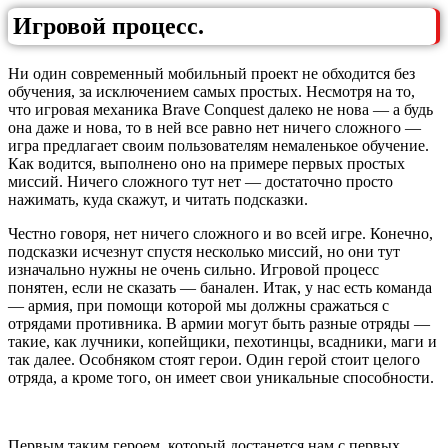
Игровой процесс.
Ни один современный мобильный проект не обходится без
обучения, за исключением самых простых. Несмотря на то,
что игровая механика Brave Conquest далеко не нова — а будь
она даже и нова, то в ней все равно нет ничего сложного —
игра предлагает своим пользователям немаленькое обучение.
Как водится, выполнено оно на примере первых простых
миссий. Ничего сложного тут нет — достаточно просто
нажимать, куда скажут, и читать подсказки.
Честно говоря, нет ничего сложного и во всей игре. Конечно,
подсказки исчезнут спустя несколько миссий, но они тут
изначально нужны не очень сильно. Игровой процесс
понятен, если не сказать — банален. Итак, у нас есть команда
— армия, при помощи которой мы должны сражаться с
отрядами противника. В армии могут быть разные отряды —
такие, как лучники, копейщики, пехотинцы, всадники, маги и
так далее. Особняком стоят герои. Один герой стоит целого
отряда, а кроме того, он имеет свои уникальные способности.
Первым таким героем, который достанется нам с первых