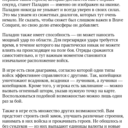
секунд, станет Паладин — именно он изображен на иконке.
Паладин никогда не унывает и всегда уверен в своих силах.
Это мы узнаем из сюжетных диалогов, которых тут очень
немало. Не сказать, чтобы сюжет был слишком важен в Brave
Conquest, но свою долю атмосферы он добавляет.
Паладин также имеет способность — он может наносить
мощный удар по области. Для перезарядки удара требуется
время, в течение которого вы практически никак не можете
влиять на происходящее на поле боя. Отряды сражаются
самостоятельно, и тут важным моментом становится
изначальное расположение войск.
В игре есть своя диаграмма, согласно которой одни типы
войск эффективнее справляются с другими. Так, копейщики
уничтожают всадников, всадники — лучников, а лучники —
копейщиков. Кроме того, у игрока есть заклинание — можно
вызвать огненный шторм, указав нужную точку на карте.
Воспользоваться подобной возможностью можно лишь один
раз за бой.
Также в игре есть множество других возможностей. Вам
предстоит строить свой замок, улучшать различные строения,
нанимать в них войска и прокачивать героев. Не обошлось и
без сундуков — из них выпадают единицы валюты и новые