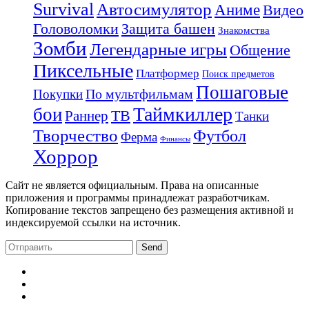
Survival
Автосимулятор
Аниме
Видео
Защита башен
Головоломки
Знакомства
Зомби
Легендарные игры
Общение
Пиксельные
Платформер
Поиск предметов
Пошаговые
По мультфильмам
Покупки
Таймкиллер
бои
Раннер
ТВ
Танки
Творчество
Футбол
Ферма
Финансы
Хоррор
Сайт не является официальным. Права на описанные
приложения и программы принадлежат разработчикам.
Копирование текстов запрещено без размещения активной и
индексируемой ссылки на источник.
Send