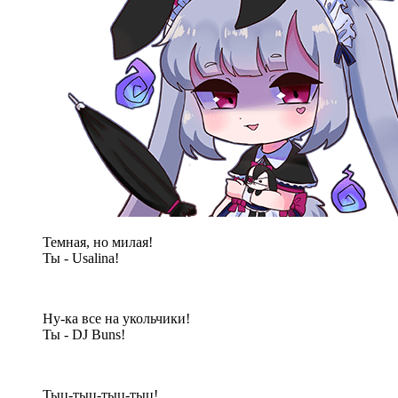
Темная, но милая!
Ты - Usalina!
Ну-ка все на укольчики!
Ты - DJ Buns!
Тыц-тыц-тыц-тыц!