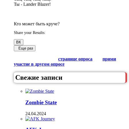
Ты - Lander Blazer!
Кто может быть круче?
Share your Results:
ВК
Еще раз
Обсуди результаты в комментариях с другими
любителями Гачи на
странице опроса
или
прими
участие в другом опросе
из списка.
Свежие записи
Zombie State
24.04.2024