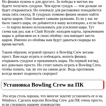
Но фишки нужны и для другого. За победы в матчах вы
будете получать сундуки. Чем круче сундук — тем дольше он
будет открываться. Но поначалу для распаковки понадобится
лишь пять секунд. В сундуках помимо фишек можно найти
карты шаров. Они бывают самыми разными. Если у вас не
было такого шара, он добавится в вашу коллекцию, а если был
— то карты можно использовать для усиления шара. Тут
схема как раз, как в Clash Royale: находим карты, прокачиваем
шары и добавляем их в свою обойму: она вмещает шесть
шаров. Именно из обоймы вам будут даваться снаряды во
время матчей.
Таким образом, игровой процесс в Bowling Crew весьма
прост. Вам надо играть и побеждать, копить фишки,
открывать сундуки и прокачивать шары. На первый взгляд,
все довольно просто. Но стоит начать играть в Bowling Crew,
чтобы понять, так ли это на самом деле. Ведь противник
всегда может подкинуть сюрприз!
Установка Bowling Crew на ПК
Эта игра столь хороша, что многие захотят установить ее и на
Windows. Сделать версию Bowling Crew для ПК очень просто,
если следовать нашему руководству.