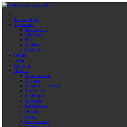
Релизы 2018
Эмуляторы
Bluestacks 5
LDPlayer
Noх
Koplayer
Droid4X
Гайды
Топы
Новости
Обзоры
Приложения
Аркады
Онлайн сражения
Стратегии
Файтинги
Шутеры
Казуальные
Экшен
Гонки
Симуляторы
Ролевые