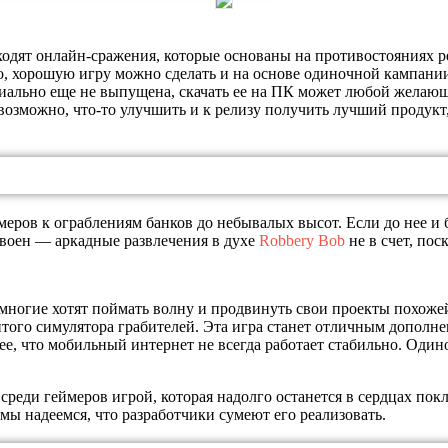
ходят онлайн-сражения, которые основаны на противостояниях 
о, хорошую игру можно сделать и на основе одиночной кампании
циально еще не выпущена, скачать ее на ПК может любой желающ
возможно, что-то улучшить и к релизу получить лучший продукт,
еров к ограблениям банков до небывалых высот. Если до нее и 
своен — аркадные развлечения в духе
Robbery Bob
не в счет, пос
многие хотят поймать волну и продвинуть свои проекты похожей 
итого симулятора грабителей. Эта игра станет отличным дополн
ее, что мобильный интернет не всегда работает стабильно. Один
 среди геймеров игрой, которая надолго останется в сердцах по
 мы надеемся, что разработчики сумеют его реализовать.