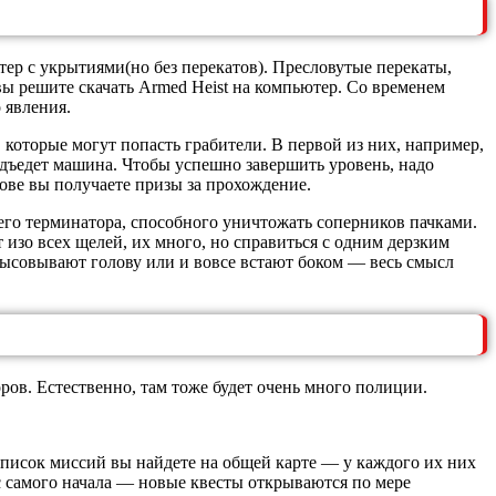
тер с укрытиями(но без перекатов). Пресловутые перекаты,
 вы решите скачать Armed Heist на компьютер. Со временем
 явления.
 которые могут попасть грабители. В первой из них, например,
подъедет машина. Чтобы успешно завершить уровень, надо
ове вы получаете призы за прохождение.
его терминатора, способного уничтожать соперников пачками.
изо всех щелей, их много, но справиться с одним дерзким
ысовывают голову или и вовсе встают боком — весь смысл
ов. Естественно, там тоже будет очень много полиции.
 Список миссий вы найдете на общей карте — у каждого их них
 с самого начала — новые квесты открываются по мере