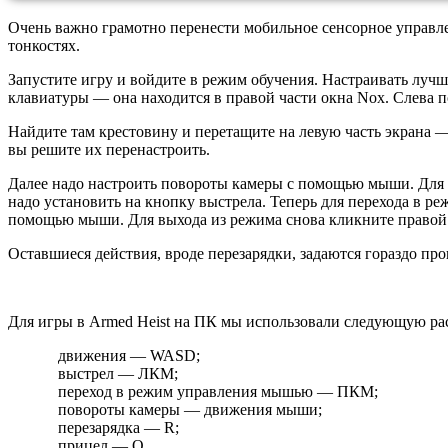
Очень важно грамотно перенести мобильное сенсорное управле
тонкостях.
Запустите игру и войдите в режим обучения. Настраивать лучш
клавиатуры — она находится в правой части окна Nox. Слева 
Найдите там крестовину и перетащите на левую часть экрана
вы решите их перенастроить.
Далее надо настроить повороты камеры с помощью мыши. Для э
надо установить на кнопку выстрела. Теперь для перехода в р
помощью мыши. Для выхода из режима снова кликните право
Оставшиеся действия, вроде перезарядки, задаются гораздо пр
Для игры в Armed Heist на ПК мы использовали следующую ра
движения — WASD;
выстрел — ЛКМ;
переход в режим управления мышью — ПКМ;
повороты камеры — движения мыши;
перезарядка — R;
прицел — Q.