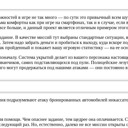
ожностей в игре не так много — по сути это привычный всем шу
ьма комфортна как при игре на смартфонах, так и в случае, если
се больше, и данный проект является отличным примером этого
адание. В качестве миссий тут выбраны стандартные ситуации, в
 Затем надо забрать деньги и пробиться к выходу, куда вскоре 
как пройденный и покажет вашу игровую статистику — на ее осн
поначалу. Система укрытий делает из вашего персонажа настоящ
лванчиков, самих подставляющихся под пули. Полицейские лезут 
лго могут продержаться под нашими атаками — они постоянно в
ния подразумевают атаку бронированных автомобилей инкассатор
для помощи. Чем опаснее задание, тем щедрее она оплачивается.
в следующий раз. Но, естественно, далеко не все миссии открыты