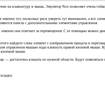
ние на клавиатуру и мышь. Эмулятор Nox позволяет очень гибк
е именно тут, поскольку риск умереть тут минимален, а все эл
появится панель с дополнительными элементами управления.
 — именно она отвечает за перемещения. С ее помощью можно 
того найдите слева элемент с изображением прицела и перетащи
ежим управления мышью надо кликнуть правой кнопкой мыши. Кур
й кнопкой мыши.
още — достаточно кликать по нужной области. Будут появляться 
складку: