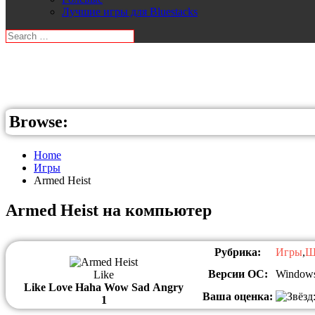
Лучшие игры для Bluestacks
Browse:
Home
Игры
Armed Heist
Armed Heist на компьютер
Рубрика:
Игры
,
Ш
Версии ОС:
Windows
Like
Like
Love
Haha
Wow
Sad
Angry
Ваша оценка:
1