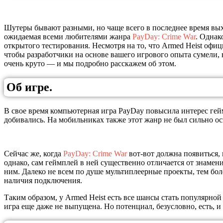
Шутеры бывают разными, но чаще всего в последнее время вы
ожидаемая всеми любителями жанра
PayDay: Crime War
. Однак
открытого тестирования. Несмотря на то, что Armed Heist офи
чтобы разработчики на основе вашего игрового опыта сумели, 
очень круто — и мы подробно расскажем об этом.
Об игре.
В свое время компьютерная игра PayDay повысила интерес гейм
добивались. На мобильниках также этот жанр не был сильно о
Сейчас же, когда
PayDay: Crime War
вот-вот должна появиться, 
однако, сам геймплей в ней существенно отличается от знамен
ним. Далеко не всем по душе мультиплеерные проекты, тем бол
наличия подключения.
Таким образом, у Armed Heist есть все шансы стать популярной
игра еще даже не выпущена. Но потенциал, безусловно, есть, и