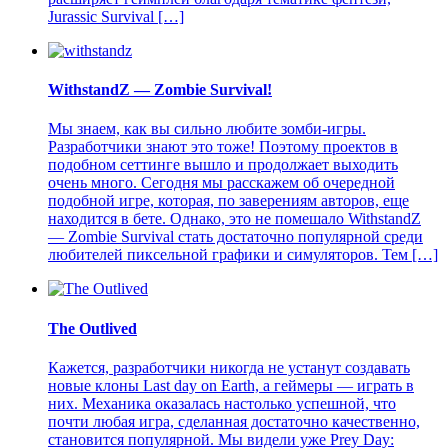
Jurassic Survival […]
WithstandZ — Zombie Survival!
Мы знаем, как вы сильно любите зомби-игры.
Разработчики знают это тоже! Поэтому проектов в
подобном сеттинге вышло и продолжает выходить
очень много. Сегодня мы расскажем об очередной
подобной игре, которая, по заверениям авторов, еще
находится в бете. Однако, это не помешало WithstandZ
— Zombie Survival стать достаточно популярной среди
любителей пиксельной графики и симуляторов. Тем […]
The Outlived
Кажется, разработчики никогда не устанут создавать
новые клоны Last day on Earth, а геймеры — играть в
них. Механика оказалась настолько успешной, что
почти любая игра, сделанная достаточно качественно,
становится популярной. Мы видели уже Prey Day: