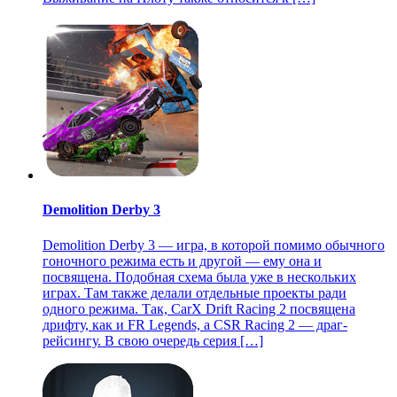
Demolition Derby 3
Demolition Derby 3 — игра, в которой помимо обычного
гоночного режима есть и другой — ему она и
посвящена. Подобная схема была уже в нескольких
играх. Там также делали отдельные проекты ради
одного режима. Так, CarX Drift Racing 2 посвящена
дрифту, как и FR Legends, а CSR Racing 2 — драг-
рейсингу. В свою очередь серия […]