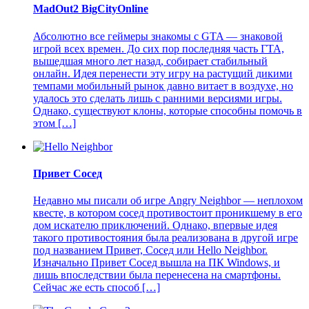
MadOut2 BigCityOnline
Абсолютно все геймеры знакомы с GTA — знаковой
игрой всех времен. До сих пор последняя часть ГТА,
вышедшая много лет назад, собирает стабильный
онлайн. Идея перенести эту игру на растущий дикими
темпами мобильный рынок давно витает в воздухе, но
удалось это сделать лишь с ранними версиями игры.
Однако, существуют клоны, которые способны помочь в
этом […]
Привет Сосед
Недавно мы писали об игре Angry Neighbor — неплохом
квесте, в котором сосед противостоит проникшему в его
дом искателю приключений. Однако, впервые идея
такого противостояния была реализована в другой игре
под названием Привет, Сосед или Hello Neighbor.
Изначально Привет Сосед вышла на ПК Windows, и
лишь впоследствии была перенесена на смартфоны.
Сейчас же есть способ […]