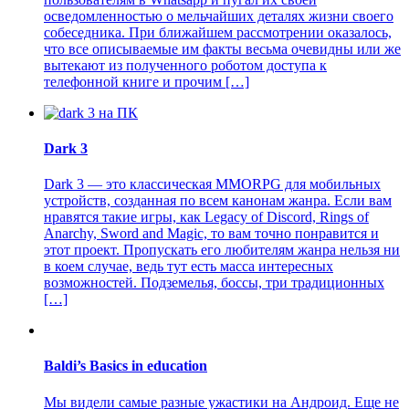
осведомленностью о мельчайших деталях жизни своего
собеседника. При ближайшем рассмотрении оказалось,
что все описываемые им факты весьма очевидны или же
вытекают из полученного роботом доступа к
телефонной книге и прочим […]
Dark 3
Dark 3 — это классическая MMORPG для мобильных
устройств, созданная по всем канонам жанра. Если вам
нравятся такие игры, как Legacy of Discord, Rings of
Anarchy, Sword and Magic, то вам точно понравится и
этот проект. Пропускать его любителям жанра нельзя ни
в коем случае, ведь тут есть масса интересных
возможностей. Подземелья, боссы, три традиционных
[…]
Baldi’s Basics in education
Мы видели самые разные ужастики на Андроид. Еще не