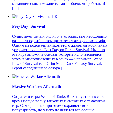
металлическими механизмами — боевыми роботами!
[…]
Prey Day: Survival
Существует целый ряд игр, в которых вам необходимо
развиваться, отбиваясь при этом от атакующих зомби.
Одним из родоначальников этого жанра на мобильных
устройствах стала Last Day on Earth: Survival. Именно
эта игра заложила основы, которые использовались
затем в многочисленных клонах — например, WarZ:
Law of Survival или Grim Soul: Dark Fantasy Survival.
Герой сегодняшнего обзора […]
Massive Warfare: Aftermath
Создатели игры World of Tanks Blitz запустили в свое
время целую волну танковых и смежных с тематикой
игр. Сам оригинал при этом сохраняет свою
популярность, но у него появляется все больше