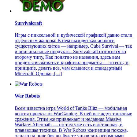
Survivalcraft
Игры с пиксельной и кубической графикой давно стали
отдельным жанром. В нем выходят как аналоги
существующих хитов — например, Cube Survival — так
и оригинальные продукты. Survivalcraft относится ко
второму типу. Как понятно из названия, здесь вам
придется выживать и крафтить предметы — то есть, в
принципе, делать все, чем славился и стандартный
Minecraft. Однако, […]
War Robots
Всем известна игра World of Tanks Blitz — мобильная
версия проекта от WarGaming. В ней вас ждут танковые
сражения. Этим же привлекает и недавняя Massive
Warfare: Aftermath — но там уже есть и летающая, и
плавающая техника. В War Robots концепция похожа,
однако на поле боя вы будете управлять огромными