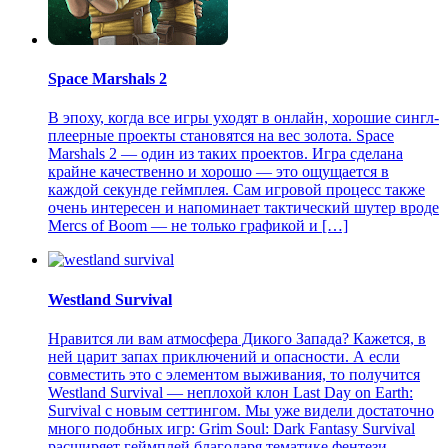
Space Marshals 2
В эпоху, когда все игры уходят в онлайн, хорошие сингл-
плеерные проекты становятся на вес золота. Space
Marshals 2 — один из таких проектов. Игра сделана
крайне качественно и хорошо — это ощущается в
каждой секунде геймплея. Сам игровой процесс также
очень интересен и напоминает тактический шутер вроде
Mercs of Boom — не только графикой и […]
Westland Survival
Нравится ли вам атмосфера Дикого Запада? Кажется, в
ней царит запах приключений и опасности. А если
совместить это с элементом выживания, то получится
Westland Survival — неплохой клон Last Day on Earth:
Survival с новым сеттингом. Мы уже видели достаточно
много подобных игр: Grim Soul: Dark Fantasy Survival
расширяет геймплей благодаря тематике фентези,