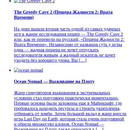
The Greedy Cave 2 (Пещера Жадности 2: Врата
Времени)
На днях вышла вторая часть одной из самых удачных
игр в жанре исследования пещер — The Greedy Cave 2
или, как ее перевели на русский, «Пещера Жадности 2:
Врата Времени». Независимо от названия суть у игры
одна — жадная пещера не хочет отпускать
исследователя живым, а жадный искатель не хочет
уходить без хорошего улова. Вы […]
Ocean Nomad — Выживание на Плоту
Жанр симуляторов выживания в экстремальных
условиях стал популярен практически моментально.
Первые основы были заложены еще в Майнкрафт, где
требовалось находить ресурсы и строить укрепления,
отбиваясь от зомби. Затем большой вклад в жанр внесла
игра Last Day on Earth, которая стала очень популярной
и обрела множество клонов. Ocean Nomad —
Выживание на Плоту также относится к […]