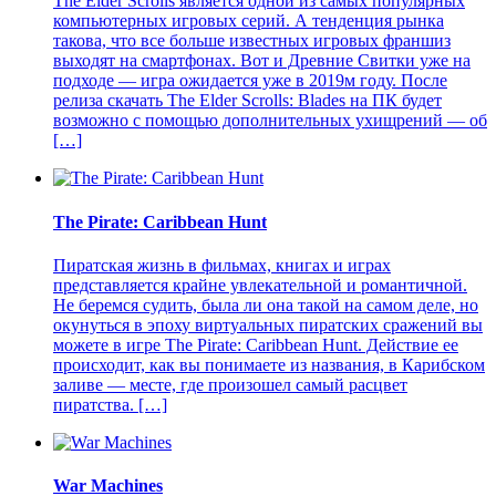
The Elder Scrolls является одной из самых популярных
компьютерных игровых серий. А тенденция рынка
такова, что все больше известных игровых франшиз
выходят на смартфонах. Вот и Древние Свитки уже на
подходе — игра ожидается уже в 2019м году. После
релиза скачать The Elder Scrolls: Blades на ПК будет
возможно с помощью дополнительных ухищрений — об
[…]
The Pirate: Caribbean Hunt
Пиратская жизнь в фильмах, книгах и играх
представляется крайне увлекательной и романтичной.
Не беремся судить, была ли она такой на самом деле, но
окунуться в эпоху виртуальных пиратских сражений вы
можете в игре The Pirate: Caribbean Hunt. Действие ее
происходит, как вы понимаете из названия, в Карибском
заливе — месте, где произошел самый расцвет
пиратства. […]
War Machines