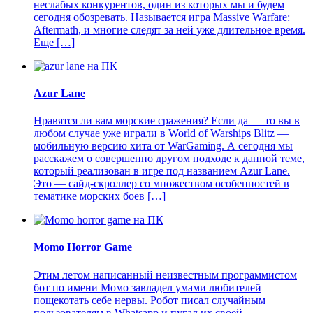
неслабых конкурентов, один из которых мы и будем
сегодня обозревать. Называется игра Massive Warfare:
Aftermath, и многие следят за ней уже длительное время.
Еще […]
Azur Lane
Нравятся ли вам морские сражения? Если да — то вы в
любом случае уже играли в World of Warships Blitz —
мобильную версию хита от WarGaming. А сегодня мы
расскажем о совершенно другом подходе к данной теме,
который реализован в игре под названием Azur Lane.
Это — сайд-скроллер со множеством особенностей в
тематике морских боев […]
Momo Horror Game
Этим летом написанный неизвестным программистом
бот по имени Момо завладел умами любителей
пощекотать себе нервы. Робот писал случайным
пользователям в Whatsapp и пугал их своей