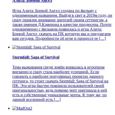
Алита: Боевой Ангел
Игра Алита: Боевой Ангел создана по фильму с
одноименным названием. Выйдя в свет в 2019м году, он
сразу привлек внимание зрителей своим сеттингом, а
также именем Д.Кэмерона в качестве продюсера. Почти
одновременно с фильмом появилась и игра Алита:
Боевой Ангел, скачать на ПК которую мы и предлагаем
вам сегодня. Подробности об игре и процессе ее […]
Stormfall: Saga of Survival
Тема выживания среди зомби ворвалась в игропром
внезапно и сразу стала наиболее успешной. Если
говорить о наиболее популярных проектах данного
сеттинга, то стоит скачать Stormfall: Saga of Survival на
ПК. Эта игра быстро покорила пользователей своей
оригинальностью, ведь помимо черт оригинала в ней
есть и собственные уникальные черты. К тому же, по
данной вселенной есть […]