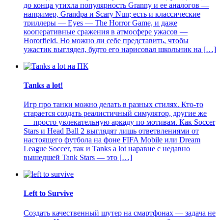
до конца утихла популярность Granny и ее аналогов —
например, Grandpa и Scary Nun; есть и классические
триллеры — Eyes — The Horror Game, и даже
кооперативные сражения в атмосфере ужасов —
Hororfield. Но можно ли себе представить, чтобы
ужастик выглядел, будто его нарисовал школьник на […]
Tanks a lot!
Игр про танки можно делать в разных стилях. Кто-то
старается создать реалистичный симулятор, другие же
— просто увлекательную аркаду по мотивам. Как Soccer
Stars и Head Ball 2 выглядят лишь ответвлениями от
настоящего футбола на фоне FIFA Mobile или Dream
League Soccer, так и Tanks a lot наравне с недавно
вышедшей Tank Stars — это […]
Left to Survive
Создать качественный шутер на смартфонах — задача не