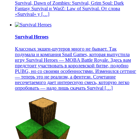
Survival, Dawn of Zombies: Survival, Grim Soul: Dark
Fantasy Survival и WarZ: Law of Survival. От слова
«Survival» у […]
Survival Heroes
Классных экшен-шутеров много не бывает. Так
подумала и компания Snail Games, которая выпустила
игру Survival Heroes — MOBA Battle Royale. Здесь вам
предстоит участвовать в королевской битве, подобно
PUBG, но со своими особенностями. Изменился сеттинг
— теперь это не реализм, а фентези. Сочетание
несочетаемого дает интересную смесь, которую легко
опробовать — надо лишь скачать Survival […]