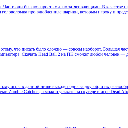
. Часто они бывают простыми, но затягивающими. В качестве при
я головоломка про влюбленные шарики, которым игроку и предсто
потому, что писать было сложно — совсем наоборот. Большая част
компьютера. Скачать Head Ball 2 на ПК сможет любой человек —
тому игры в данной нише выходят одна за другой, и их разнооб
чав Zombie Catchers, а можно уезжать на скутере в игре Dead A