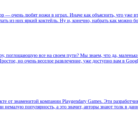
p — очень любят ножи в играх. Иначе как объяснить, что уже в
ать из них яркий коктейль. Ну и, конечно, набрать как можно б
ыру, поглощающую все на своем пути? Мы знаем, что да, мален
Простое, но очень веселое развлечение, уже доступно вам в Googl
е от знаменитой компании Playgendary Games. Эти разработчик
ли немалую популярность, а это значит, авторы знают толк в дан