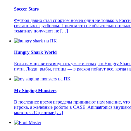
Soccer Stars
Футбол давно стал спортом номер один не только в России
связанных с футболом. Причем это не обязательно только
тематику получают не […]
Hungry Shark World
Если вам нравится внушать ужас и страх, то Hungry Shark
пути. Люди, рыбы, птицы — в расход пойдут все, когда н
My Singing Monsters
В последнее время игроделы прививают нам мнение, что м
игрока, а железные роботы в CASE: Animatronics внушаю
монстры. Странные […]