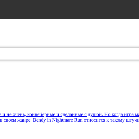
и не очень, конвейерные и сделанные с душой. Но когда игра мал
м в своем жанре. Bendy in Nightmare Run относится к такому шт