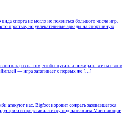
 вида спорта не могло не появиться большого числа игр,
Часто простые, но увлекательные аркады на спортивную
вано как раз на том, чтобы пугать и пожирать все на своем
геймплей — игра затягивает с первых же […]
би атакуют нас, Bigfoot норовит сожрать зазевавшегося
 индустрию и представила игру под названием Мои поющие