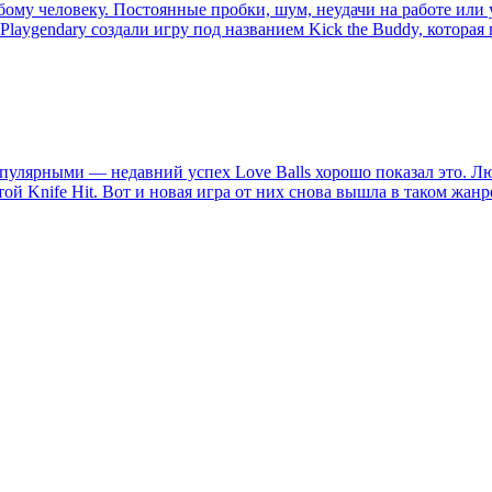
ому человеку. Постоянные пробки, шум, неудачи на работе или 
Playgendary создали игру под названием Kick the Buddy, которая
опулярными — недавний успех Love Balls хорошо показал это. 
й Knife Hit. Вот и новая игра от них снова вышла в таком жан