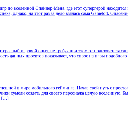
р по вселенной Спайдер-Мена, где этот супергерой находится в
ха, однако, на этот раз за дело взялась сама Gameloft. Опасе
нтересный игровой опыт, не требуя при этом от пользователя сл
рность данных проектов показывает, что спрос на игры подобног
успешной в мире мобильного гейминга. Начав свой путь с просто
тчики сумели создать для своего персонажа целую вселенную.
я […]