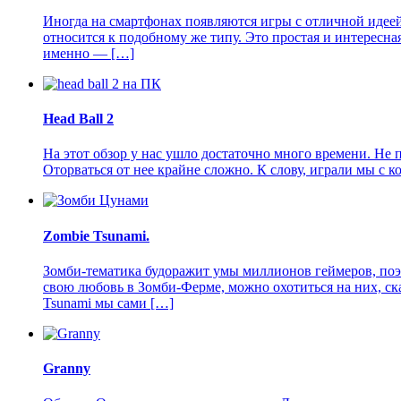
Иногда на смартфонах появляются игры с отличной идеей
относится к подобному же типу. Это простая и интересна
именно — […]
Head Ball 2
На этот обзор у нас ушло достаточно много времени. Не 
Оторваться от нее крайне сложно. К слову, играли мы с 
Zombie Tsunami.
Зомби-тематика будоражит умы миллионов геймеров, поэ
свою любовь в Зомби-Ферме, можно охотиться на них, ска
Tsunami мы сами […]
Granny