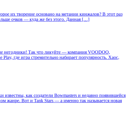
торое их творение основано на метании кинжалов? В этот раз
ольше очков — куда же без этого. Данная […]
ькие негодники! Так что ликуйте — компания VOODOO,
e Play, где игра стремительно набирает популярность. Хаос,
и известны, как создатели Bowmasters и недавно появившейся
ном жанре. Вот и Tank Stars — а именно так называется новая