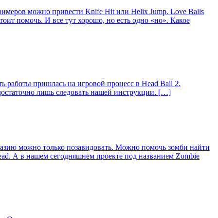
меров можно привести Knife Hit или Helix Jump. Love Balls
ит помочь. И все тут хорошо, но есть одно «но». Какое
ь работы пришлась на игровой процесс в Head Ball 2.
 достаточно лишь следовать нашей инструкции. […]
разию можно только позавидовать. Можно помочь зомби найти
head. А в нашем сегодняшнем проекте под названием Zombie