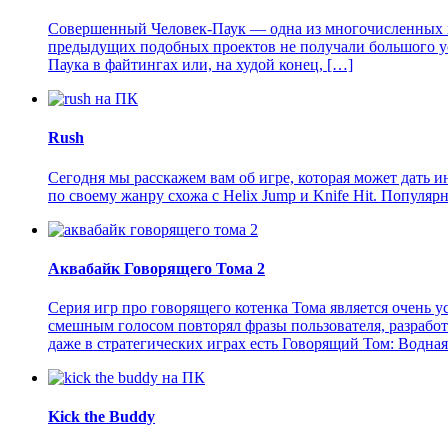
Совершенный Человек-Паук — одна из многочисленных иг
предыдущих подобных проектов не получали большого успе
Паука в файтингах или, на худой конец, […]
Rush
Сегодня мы расскажем вам об игре, которая может дать и
по своему жанру схожа с Helix Jump и Knife Hit. Популя
Аквабайк Говорящего Тома 2
Серия игр про говорящего котенка Тома является очень 
смешным голосом повторял фразы пользователя, разрабо
даже в стратегических играх есть Говорящий Том: Водна
Kick the Buddy