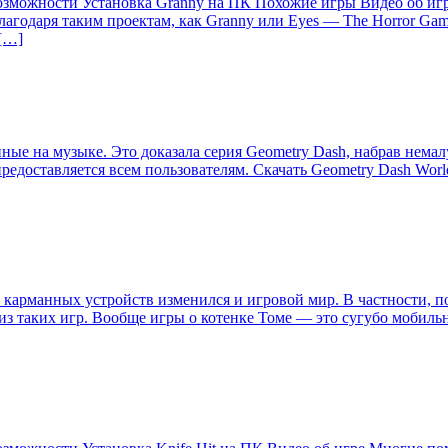
озможности Установка Granny на ПК Похожие игры Видео об иг
лагодаря таким проектам, как Granny или Eyes — The Horror Ga
 […]
ные на музыке. Это доказала серия Geometry Dash, набрав нема
предоставляется всем пользователям. Скачать Geometry Dash Wo
карманных устройств изменился и игровой мир. В частности, п
й из таких игр. Вообще игры о котенке Томе — это сугубо мобиль