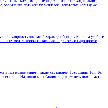
ре Опытные компьютерные игроки часто снисходительно
me, это мнение потихоньку меняется. Некоторые игры даже
лую популярность для такой хардкорной игры. Многим удобнее
rld на ПК может любой желающий — для этого надо просто
оявились новые жанры, такие как раннер. Говорящий Том: Бег
ная история. Начавшись с забавного приложения, новая часть