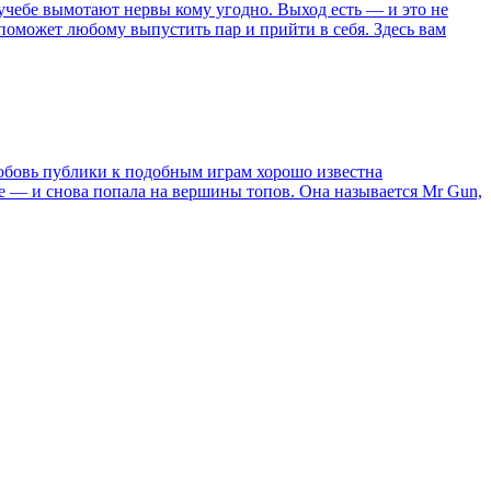
учебе вымотают нервы кому угодно. Выход есть — и это не
 поможет любому выпустить пар и прийти в себя. Здесь вам
Любовь публики к подобным играм хорошо известна
ре — и снова попала на вершины топов. Она называется Mr Gun,