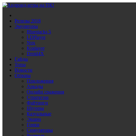
Релизы 2018
Эмуляторы
Bluestacks 5
LDPlayer
Noх
Koplayer
Droid4X
Гайды
Топы
Новости
Обзоры
Приложения
Аркады
Онлайн сражения
Стратегии
Файтинги
Шутеры
Казуальные
Экшен
Гонки
Симуляторы
Ролевые