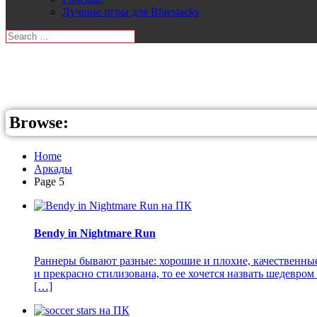
Лучшие игры для Bluestacks
Browse:
Home
Аркады
Page 5
Bendy in Nightmare Run
Раннеры бывают разные: хорошие и плохие, качественные 
и прекрасно стилизована, то ее хочется назвать шедевро
[…]