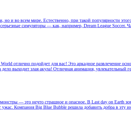
, но и во всем мире. Естественно, при такой популярности этого
 серьезные симуляторы — как, например, Dream League Soccer. 
 World отлично подойдет для вас! Это аркадное развлечение осно
а дело выходит злая акула! Отличная анимация, увлекательный 
онстры — это нечто страшное и опасное. В Last day on Earth зом
т ужас. Компания Big Blue Bubble решила добавить добра в эту