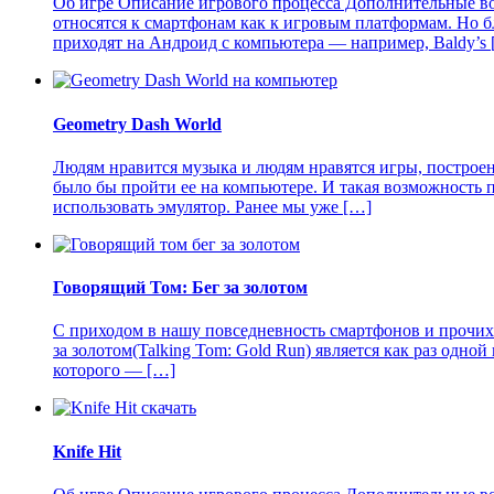
Об игре Описание игрового процесса Дополнительные в
относятся к смартфонам как к игровым платформам. Но б
приходят на Андроид с компьютера — например, Baldy’s
Geometry Dash World
Людям нравится музыка и людям нравятся игры, построен
было бы пройти ее на компьютере. И такая возможность 
использовать эмулятор. Ранее мы уже […]
Говорящий Том: Бег за золотом
С приходом в нашу повседневность смартфонов и прочих 
за золотом(Talking Tom: Gold Run) является как раз одно
которого — […]
Knife Hit