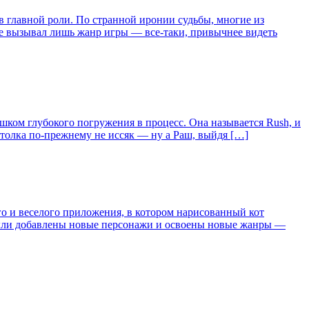
 главной роли. По странной иронии судьбы, многие из
ние вызывал лишь жанр игры — все-таки, привычнее видеть
ишком глубокого погружения в процесс. Она называется Rush, и
о толка по-прежнему не иссяк — ну а Раш, выйдя […]
го и веселого приложения, в котором нарисованный кот
 Были добавлены новые персонажи и освоены новые жанры —