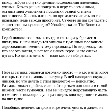
выход, забрав попутно ценные исследования плененных
ученых. Кто-то решил поиграть в игру со всеми ними,
оставив многочисленные подсказки разной степени
понятности. Хочешь или нет, но приходится играть по его
правилам, ведь выхода просто нет. Сумеете ли вы совладать с
таинственным кукловодом? Узнайте, скачав The Room на
компьютер!
Герой появляется в комнате, где в глаза сразу бросается
шкатулка. В ней находится записка с туманным посланием,
адресованным именно этому персонажу. По-видимому, тот,
кто все это затеял, знает все о нашем герое, и это слегка
пугает. Но делать нечего — надо как-то выбираться.
Первая загадка решается довольно просто — надо найти ключ
и открыть с его помощью шкатулку. В ней находится окуляр с
линзой, но что делать с этим предметом — непонятно.
Разгадка может прийти, если найти разъем для ключа в самой
нижней части тумбочки. Там вы найдете недостающую часть
и сможете с помощью лупы разглядеть впоследствии символы
на шкатулке.
Подобных цепочек загадок в игре очень много, и далеко не