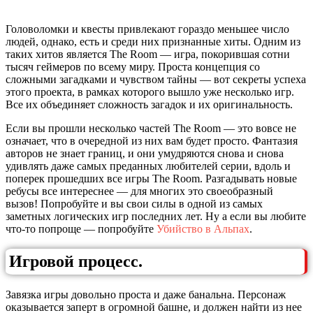
Головоломки и квесты привлекают гораздо меньшее число
людей, однако, есть и среди них признанные хиты. Одним из
таких хитов является The Room — игра, покорившая сотни
тысяч геймеров по всему миру. Проста концепция со
сложными загадками и чувством тайны — вот секреты успеха
этого проекта, в рамках которого вышло уже несколько игр.
Все их объединяет сложность загадок и их оригинальность.
Если вы прошли несколько частей The Room — это вовсе не
означает, что в очередной из них вам будет просто. Фантазия
авторов не знает границ, и они умудряются снова и снова
удивлять даже самых преданных любителей серии, вдоль и
поперек прошедших все игры The Room. Разгадывать новые
ребусы все интереснее — для многих это своеобразный
вызов! Попробуйте и вы свои силы в одной из самых
заметных логических игр последних лет. Ну а если вы любите
что-то попроще — попробуйте
Убийство в Альпах
.
Игровой процесс.
Завязка игры довольно проста и даже банальна. Персонаж
оказывается заперт в огромной башне, и должен найти из нее