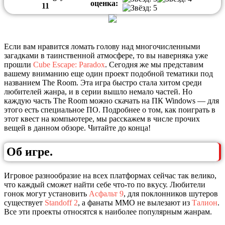
оценка:
1
1
Если вам нравится ломать голову над многочисленными
загадками в таинственной атмосфере, то вы наверняка уже
прошли
Cube Escape: Paradox
. Сегодня же мы представим
вашему вниманию еще один проект подобной тематики под
названием The Room. Эта игра быстро стала хитом среди
любителей жанра, и в серии вышло немало частей. Но
каждую часть The Room можно скачать на ПК Windows — для
этого есть специальное ПО. Подробнее о том, как поиграть в
этот квест на компьютере, мы расскажем в числе прочих
вещей в данном обзоре. Читайте до конца!
Об игре.
Игровое разнообразие на всех платформах сейчас так велико,
что каждый сможет найти себе что-то по вкусу. Любители
гонок могут установить
Асфальт 9
, для поклонников шутеров
существует
Standoff 2
, а фанаты MMO не вылезают из
Талион
.
Все эти проекты относятся к наиболее популярным жанрам.