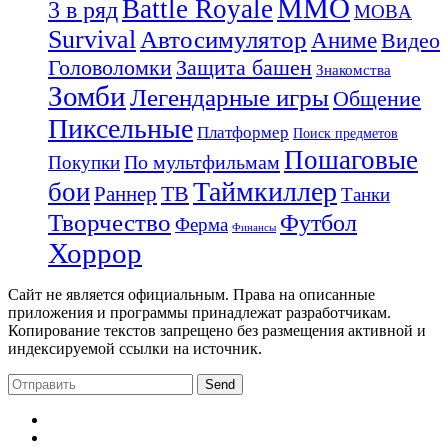
MMO
Battle Royale
3 в ряд
MOBA
Survival
Автосимулятор
Аниме
Видео
Защита башен
Головоломки
Знакомства
Зомби
Легендарные игры
Общение
Пиксельные
Платформер
Поиск предметов
Пошаговые
По мультфильмам
Покупки
Таймкиллер
бои
Раннер
ТВ
Танки
Творчество
Футбол
Ферма
Финансы
Хоррор
Сайт не является официальным. Права на описанные
приложения и программы принадлежат разработчикам.
Копирование текстов запрещено без размещения активной и
индексируемой ссылки на источник.
Send