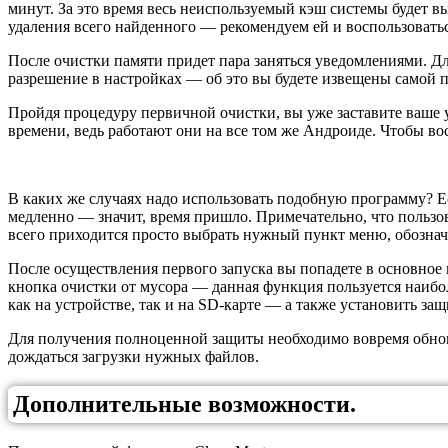
минут. За это время весь неиспользуемый кэш системы будет вы
удаления всего найденного — рекомендуем ей и воспользоватьс
После очистки памяти придет пара заняться уведомлениями. Д
разрешение в настройках — об это вы будете извещены самой 
Пройдя процедуру первичной очистки, вы уже заставите ваше у
времени, ведь работают они на все том же Андроиде. Чтобы во
В каких же случаях надо использовать подобную программу? Ес
медленно — значит, время пришло. Примечательно, что пользо
всего приходится просто выбрать нужный пункт меню, обознач
После осуществления первого запуска вы попадете в основное
кнопка очистки от мусора — данная функция пользуется наи
как на устройстве, так и на SD-карте — а также установить з
Для получения полноценной защиты необходимо вовремя обновл
дождаться загрузки нужных файлов.
Дополнительные возможности.