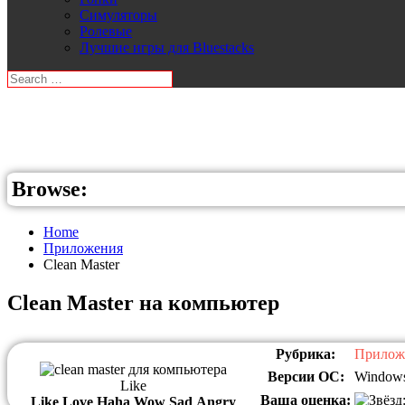
Симуляторы
Ролевые
Лучшие игры для Bluestacks
Browse:
Home
Приложения
Clean Master
Clean Master на компьютер
Рубрика:
Прилож
Версии ОС:
Windows
Like
Ваша оценка:
Like
Love
Haha
Wow
Sad
Angry