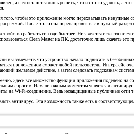
явлен, а вам останется лишь решить, что из этого удалить, а чт
я.
ля того, чтобы это приложение могло перехватывать ненужные с
программой. После этого она перенаправит вас в нужный раздел
стройство работать гораздо быстрее. Не является исключением 
спользоваться Clean Master на ПК, достаточно лишь скачать это
ли вы замечаете, что устройство начало подвисать в безобидны
ваться приложением сможет любой пользователь. Интерфейс очен
ающий желаемое действие, а затем следовать подсказкам систем
 меню. Здесь все множество функций приложения поделено на с
большим спросом. Немаловажным моментом является и антивиру
ащиты на Wi-Fi-соединение. Ведь незащищенные публичные сети 
ять антивирус. Эта возможность также есть в соответствующем