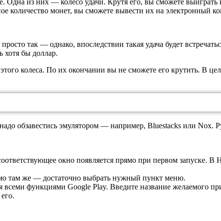
 Одна из них — колесо удачи. Крутя его, вы сможете выиграть 
ое количество монет, вы сможете вывести их на электронный ко
осто так — однако, впоследствии такая удача будет встречаться
ь хотя бы доллар.
этого колеса. По их окончании вы не сможете его крутить. В це
надо обзавестись эмулятором — например, Bluestacks или Nox. Р
 соответствующее окно появляется прямо при первом запуске. В 
рямо там же — достаточно выбрать нужный пункт меню.
 всеми функциями Google Play. Введите название желаемого при
его.