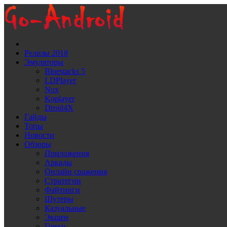
Релизы 2018
Эмуляторы
Bluestacks 5
LDPlayer
Noх
Koplayer
Droid4X
Гайды
Топы
Новости
Обзоры
Приложения
Аркады
Онлайн сражения
Стратегии
Файтинги
Шутеры
Казуальные
Экшен
Гонки