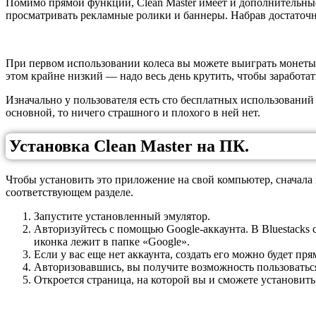
Помимо прямой функции, Clean Master имеет и дополнительные.
просматривать рекламные ролики и баннеры. Набрав достаточн
При первом использовании колеса вы можете выиграть монеты пр
этом крайне низкий — надо весь день крутить, чтобы заработат
Изначально у пользователя есть сто бесплатных использований 
основной, то ничего страшного и плохого в ней нет.
Установка Clean Master на ПК.
Чтобы установить это приложение на свой компьютер, сначала 
соответствующем разделе.
Запустите установленный эмулятор.
Авторизуйтесь с помощью Google-аккаунта. В Bluestacks
иконка лежит в папке «Google».
Если у вас еще нет аккаунта, создать его можно будет п
Авторизовавшись, вы получите возможность пользоваться
Откроется страница, на которой вы и сможете установить 