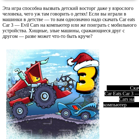
Эта игра способна вызвать детский восторг даже у взрослого
человека, чего уж там говорить о детях! Если вы играли в
машинки в детстве — то вам однозначно надо скачать Car eats
Car 3 — Evil Cars на компьютер или же поиграть с мобильного
устройства. Хищные, злые машины, сражающиеся друг с
другом — разве может что-то быть круче?
Ска
Car Eats Car 3 —
Cars на
компьютер