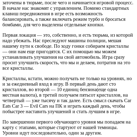
заточены в тюрьме, после чего и начинается игровой процесс.
В начале нас знакомят с управлением. Помимо стандартных
клавиш передвижения в игре есть возможность
балансировать, а также включать режим турбо и бросаться
бомбами, для чего выделены отдельные кнопки.
Первая локация — это, собственно, и есть тюрьма, из которой
надо убежать. Нас преследуют машины полиции, мешая
нашему пути к свободе. По ходу гонки собираем кристаллы
— они нам еще пригодятся. С их помощью мы можем
устанавливать улучшения на свой автомобиль. Игра сразу
просит улучшить скорость, что мы и делаем, потратив на это
все кристаллы.
Кристаллы, кстати, можно получать не только на уровнях, но
и за ежедневный вход в игру. В первый день дают сто
кристаллов, во второй — 10 единиц бензина(еще одна
местная валюта), в третий получаем пятьсот кристаллов, на
четвертый — уже тысячу и так далее. Есть смысл скачать Car
Eats Car 3 — Evil Cars на ПК и играть каждый день, чтобы
побыстрее наставить улучшений и стать лучшим в игре.
По завершении первого обучающего уровня мы попадаем на
карту с этапами, которые стартуют от нашей темницы.
Уровни идут последовательно, один за другим.