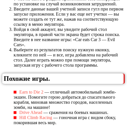
по установке на случай возникновения затруднений.
Введите данные вашей учетной записи гугл при первом
запуске приложения. Если у вас еще нет учетки — вы
можете создать ее тут же, нажав на соответствующую
ссылку в меню эмулятора.
Войдя в свой аккаунт, вы увидите рабочий стол
эмулятора, в правой части экрана будет строка поиска.
Введите в нее название игры: «Car eats Car 3 — Evil
Cars».
Выберите из результатов поиску нужную иконку,
кликните по ней — и все, игра добавлена на рабочий
стол. Далее играть можно при помощи эмулятора,
запуская игру с рабочего стола программы.
Похожие игры.
Earn to Die 2
— отличный автомобильный зомби-
экшен. Помогите герою добраться до спасательного
корабля, миновав множество городов, населенных
зомби, на машине!
Drive Ahead
— сражения на боевых машинах.
Hill Climb Racing
— гоночная игра с видом сбоку,
покорившая весь мир.