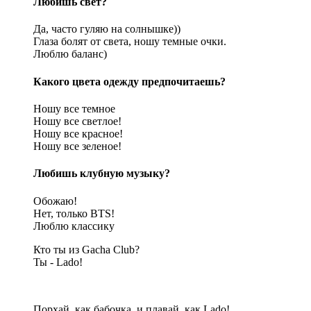
Любишь свет?
Да, часто гуляю на солнышке))
Глаза болят от света, ношу темные очки.
Люблю баланс)
Какого цвета одежду предпочитаешь?
Ношу все темное
Ношу все светлое!
Ношу все красное!
Ношу все зеленое!
Любишь клубную музыку?
Обожаю!
Нет, только BTS!
Люблю классику
Кто ты из Gacha Club?
Ты - Lado!
Порхай, как бабочка, и плавай, как Lado!