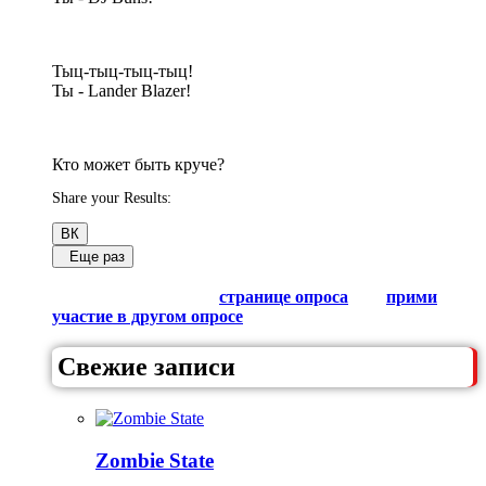
Тыц-тыц-тыц-тыц!
Ты - Lander Blazer!
Кто может быть круче?
Share your Results:
ВК
Еще раз
Обсуди результаты в комментариях с другими
любителями Гачи на
странице опроса
или
прими
участие в другом опросе
из списка.
Свежие записи
Zombie State