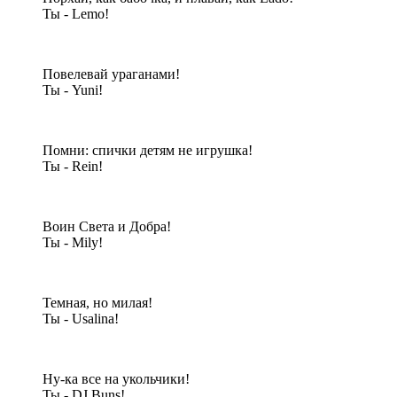
Ты - Lemo!
Повелевай ураганами!
Ты - Yuni!
Помни: спички детям не игрушка!
Ты - Rein!
Воин Света и Добра!
Ты - Mily!
Темная, но милая!
Ты - Usalina!
Ну-ка все на укольчики!
Ты - DJ Buns!