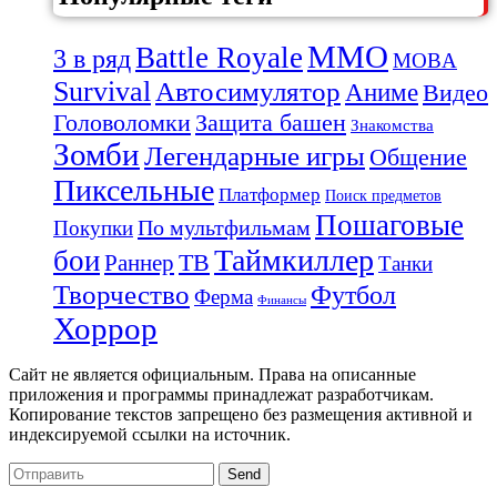
MMO
Battle Royale
3 в ряд
MOBA
Survival
Автосимулятор
Аниме
Видео
Защита башен
Головоломки
Знакомства
Зомби
Легендарные игры
Общение
Пиксельные
Платформер
Поиск предметов
Пошаговые
По мультфильмам
Покупки
Таймкиллер
бои
Раннер
ТВ
Танки
Творчество
Футбол
Ферма
Финансы
Хоррор
Сайт не является официальным. Права на описанные
приложения и программы принадлежат разработчикам.
Копирование текстов запрещено без размещения активной и
индексируемой ссылки на источник.
Send