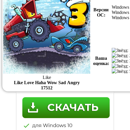
Windows 
Версии
Windows 
ОС:
Windows
Ваша
оценка:
Like
Like
Love
Haha
Wow
Sad
Angry
17
5
1
2